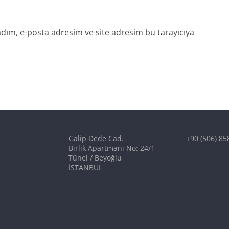
dım, e-posta adresim ve site adresim bu tarayıcıya
Galip Dede Cad.
+90 (506) 85
Birlik Apartmanı No: 24/1
Tünel / Beyoğlu
İSTANBUL