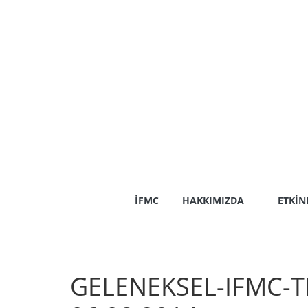
Skip
to
content
İFMC
HAKKIMIZDA
ETKIN
GELENEKSEL-IFMC-T