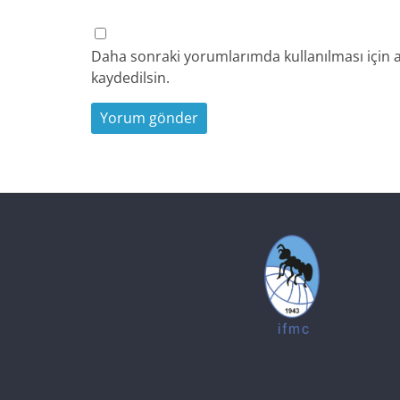
Daha sonraki yorumlarımda kullanılması için a
kaydedilsin.