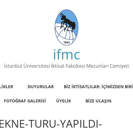
ifmc
İstanbul Üniversitesi İktisat Fakültesi Mezunları Cemiyeti
LIKLER
DUYURULAR
BIZ İKTISATLILAR: İÇIMIZDEN BIRI
FOTOĞRAF GALERISI
ÜYELIK
BIZE ULAŞIN
EKNE-TURU-YAPILDI-