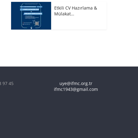
Etkili CV Hazırlama &
Mülakat…
8 97 45
uye@ifmc.org.tr
ifmc1943@gmail.com