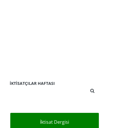
İKTISATÇILAR HAFTASI
İktisat Dergisi