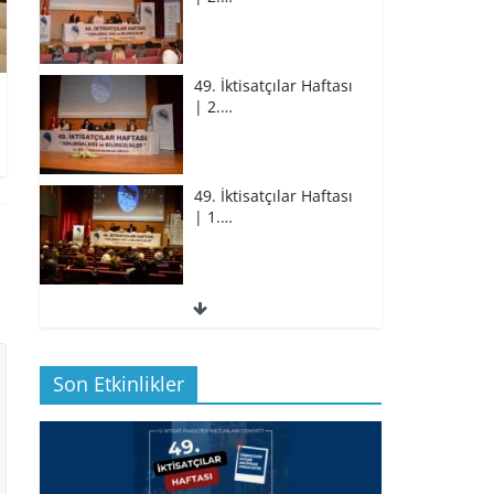
49. İktisatçılar Haftası
| 2.…
49. İktisatçılar Haftası
| 1.…
49. İktisatçılar Haftası
| 1.…
Son Etkinlikler
BİZ İKTİSATLILAR:
İÇİMİZDEN BİRİ PROF.…