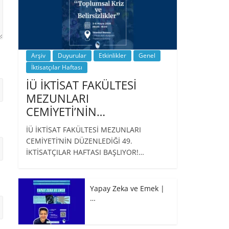
Arşiv
Duyurular
Etkinlikler
Genel
İktisatçılar Haftası
İÜ İKTİSAT FAKÜLTESİ
MEZUNLARI
CEMİYETİ’NİN…
İÜ İKTİSAT FAKÜLTESİ MEZUNLARI
CEMİYETİ’NİN DÜZENLEDİĞİ 49.
İKTİSATÇILAR HAFTASI BAŞLIYOR!…
Yapay Zeka ve Emek |
…