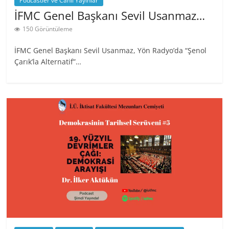
Podcastler ve Canlı Yayınlar
İFMC Genel Başkanı Sevil Usanmaz…
150 Görüntüleme
İFMC Genel Başkanı Sevil Usanmaz, Yön Radyo’da “Şenol
Çarık’la Alternatif”…