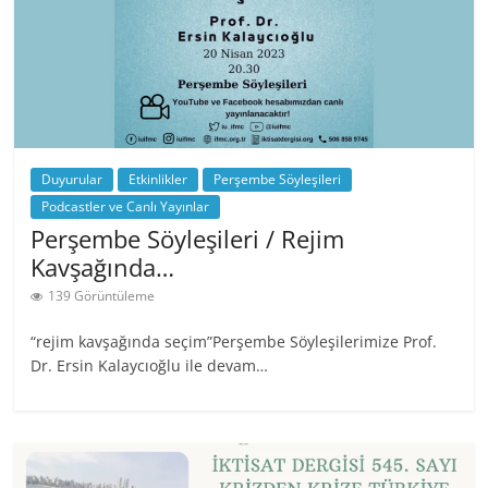
Duyurular
Etkinlikler
Perşembe Söyleşileri
Podcastler ve Canlı Yayınlar
Perşembe Söyleşileri / Rejim
Kavşağında…
139 Görüntüleme
“rejim kavşağında seçim”Perşembe Söyleşilerimize Prof.
Dr. Ersin Kalaycıoğlu ile devam…