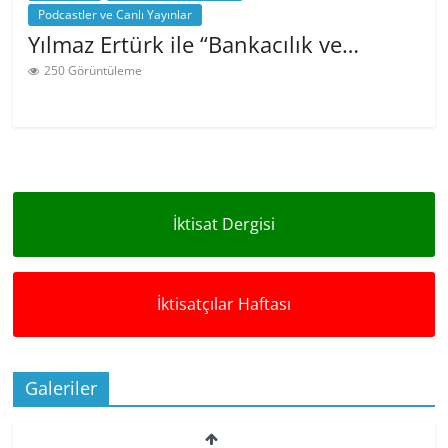
Podcastler ve Canlı Yayınlar
Yılmaz Ertürk ile “Bankacılık ve…
250 Görüntüleme
All Posts Loaded
İktisat Dergisi
İktisatçılar Haftası
Galeriler
49. İktisatçılar Haftası’ndan…