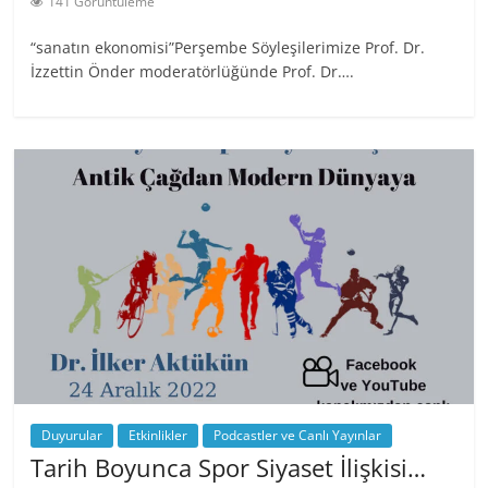
141 Görüntüleme
“sanatın ekonomisi”Perşembe Söyleşilerimize Prof. Dr.
İzzettin Önder moderatörlüğünde Prof. Dr….
Duyurular
Etkinlikler
Podcastler ve Canlı Yayınlar
Tarih Boyunca Spor Siyaset İlişkisi…