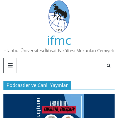
Skip
to
content
ifmc
İstanbul Üniversitesi İktisat Fakültesi Mezunları Cemiyeti
Podcastler ve Canlı Yayınlar