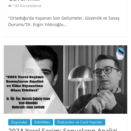
132 Görüntüleme
“Ortadoğu’da Yaşanan Son Gelişmeler, Güvenlik ve Savaş
Durumu”Dr. Ergin Yıldızoğlu…
Duyurular
Etkinlikler
Podcastler ve Canlı Yayınlar
2024 Yerel Seçim: Sonuçların Analizi…