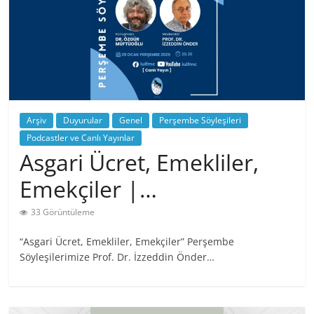
Arşiv
Duyurular
Genel
Perşembe Söyleşileri
Podcastler ve Canlı Yayınlar
Asgari Ücret, Emekliler,
Emekçiler |…
33 Görüntüleme
“Asgari Ücret, Emekliler, Emekçiler” Perşembe
Söyleşilerimize Prof. Dr. İzzeddin Önder…