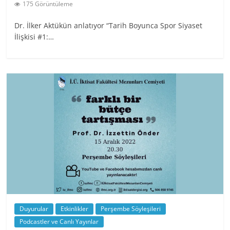
175 Görüntüleme
Dr. İlker Aktükün anlatıyor “Tarih Boyunca Spor Siyaset
İlişkisi #1:…
Duyurular
Etkinlikler
Perşembe Söyleşileri
Podcastler ve Canlı Yayınlar