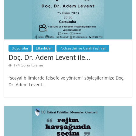
Duyurular
Etkinlikler
Podcastler ve Canlı Yayınlar
Doç. Dr. Adem Levent ile…
174 Görüntüleme
“sosyal bilimlerde felsefe ve yöntem” söyleşilerimize Doç.
Dr. Adem Levent…