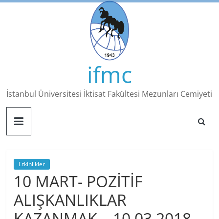
Skip
to
content
ifmc
İstanbul Üniversitesi İktisat Fakültesi Mezunları Cemiyeti
Etkinlikler
10 MART- POZİTİF
ALIŞKANLIKLAR
KAZANMAK – 10.03.2018