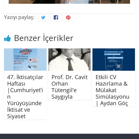
Yazıyı paylaş:
Benzer İçerikler
47. İktisatçılar
Prof. Dr. Cavit
Etkili CV
Haftası
Orhan
Hazırlama &
|Cumhuriyet’i
Tütengil’e
Mülakat
n
Saygıyla
Simülasyonu
Yürüyüşünde
| Aydan Göç
İktisat ve
Siyaset