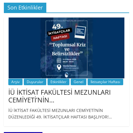
Son Etkinlikler
BİZ İKTİSATLILAR: İÇİMİZDEN BİRİ PROF.
…
Arşiv
Duyurular
Etkinlikler
Genel
İktisatçılar Haftası
İÜ İKTİSAT FAKÜLTESİ MEZUNLARI
CEMİYETİ’NİN…
İÜ İKTİSAT FAKÜLTESİ MEZUNLARI CEMİYETİ’NİN
DÜZENLEDİĞİ 49. İKTİSATÇILAR HAFTASI BAŞLIYOR!…