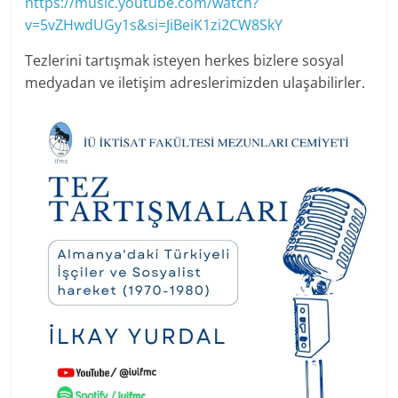
https://music.youtube.com/watch?
v=5vZHwdUGy1s&si=JiBeiK1zi2CW8SkY
Tezlerini tartışmak isteyen herkes bizlere sosyal
medyadan ve iletişim adreslerimizden ulaşabilirler.