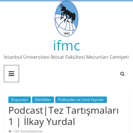
Skip
to
content
ifmc
İstanbul Üniversitesi İktisat Fakültesi Mezunları Cemiyeti
Duyurular
Etkinlikler
Podcastler ve Canlı Yayınlar
Podcast|Tez Tartışmaları
1 | İlkay Yurdal
126 Görüntüleme