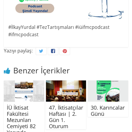
#İlkayYurdal #TezTartışmaları #iüifmcpodcast
#ifmcpodcast
Yazıyı paylaş:
Benzer İçerikler
İÜ İktisat
47. İktisatçılar
30. Karıncalar
Fakültesi
Haftası | 2.
Günü
Mezunları
Gün 1.
Cemiyeti 82
Oturum