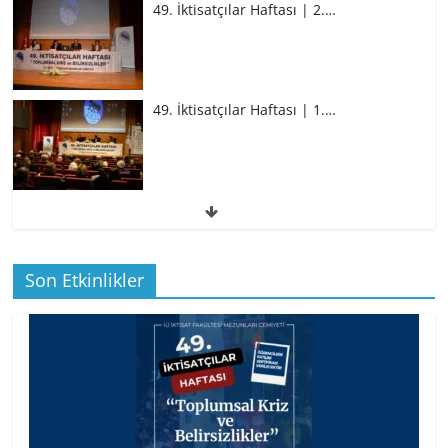
49. İktisatçılar Haftası | 2.…
49. İktisatçılar Haftası | 1.…
49. İktisatçılar Haftası | 1.…
Son Etkinlikler
BİZ İKTİSATLILAR: İÇİMİZDEN BİRİ PROF.
…