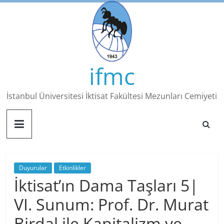
Skip
to
content
ifmc
İstanbul Üniversitesi İktisat Fakültesi Mezunları Cemiyeti
Duyurular
Etkinlikler
İktisat’ın Dama Taşları 5|
VI. Sunum: Prof. Dr. Murat
Birdal ile Kapitalizm ve