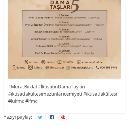
#MuratBirdal #İktisatınDamaTaşları
#iktisatfakültesimezunlarıcemiyeti #iktisatfakültesi
#iüifmc #ifmc
Yazıyı paylaş: