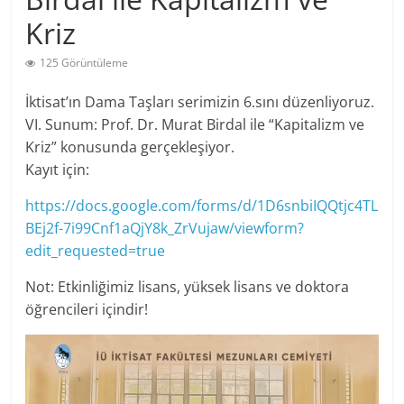
Kriz
125 Görüntüleme
İktisat’ın Dama Taşları serimizin 6.sını düzenliyoruz.
VI. Sunum: Prof. Dr. Murat Birdal ile “Kapitalizm ve
Kriz” konusunda gerçekleşiyor.
Kayıt için:
https://docs.google.com/forms/d/1D6snbiIQQtjc4TL
BEj2f-7i99Cnf1aQjY8k_ZrVujaw/viewform?
edit_requested=true
Not: Etkinliğimiz lisans, yüksek lisans ve doktora
öğrencileri içindir!