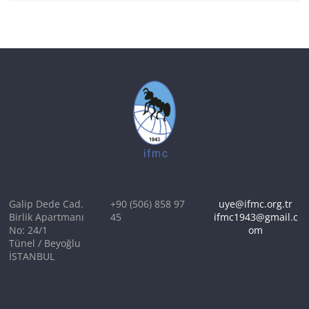
Galip Dede Cad.
+90 (506) 858 97
uye@ifmc.org.tr
Birlik Apartmanı
45
ifmc1943@gmail.c
No: 24/1
om
Tünel / Beyoğlu
İSTANBUL