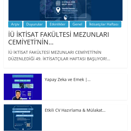
Arşiv
Duyurular
Etkinlikler
Genel
İktisatçılar Haftası
İÜ İKTİSAT FAKÜLTESİ MEZUNLARI
CEMİYETİ’NİN…
İÜ İKTİSAT FAKÜLTESİ MEZUNLARI CEMİYETİ’NİN
DÜZENLEDİĞİ 49. İKTİSATÇILAR HAFTASI BAŞLIYOR!…
Yapay Zeka ve Emek |…
Etkili CV Hazırlama & Mülakat…