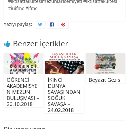
#iktisatfakültesimezunlarıcemiyeti #iktisatfakültesi
#iüifmc #ifmc
Yazıyı paylaş:
Benzer İçerikler
ÖĞRENCİ
İKİNCİ
Beyazıt Gezisi
AKADEMİSYE
DÜNYA
N MEZUN
SAVAŞI’NDAN
BULUŞMASI –
SOĞUK
26.10.2018
SAVAŞA –
24.02.2018