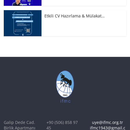
Etkili CV Hazırlama & Mülakat…
Galip Dede Cad.
+90 (506) 858 97
uye@ifmc.org.tr
Birlik Apartmanı
45
ifmc1943@gmail.c