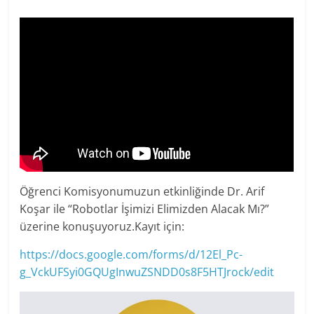
Öğrenci Komisyonumuzun etkinliğinde Dr. Arif
Koşar ile “Robotlar İşimizi Elimizden Alacak Mı?”
üzerine konuşuyoruz.Kayıt için:
https://docs.google.com/forms/d/12El_Pc-
g_VckUFSyi0GQUgInwuZSNDD0s8F5HTJrock/edit