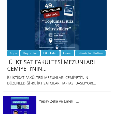
Arşiv
Duyurular
Etkinlikler
Genel
İktisatçılar Haftası
İÜ İKTİSAT FAKÜLTESİ MEZUNLARI
CEMİYETİ’NİN…
İÜ İKTİSAT FAKÜLTESİ MEZUNLARI CEMİYETİ’NİN
DÜZENLEDİĞİ 49. İKTİSATÇILAR HAFTASI BAŞLIYOR!…
Yapay Zeka ve Emek |…