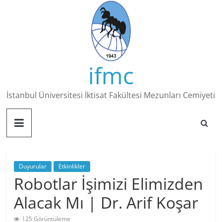
Skip
to
content
ifmc
İstanbul Üniversitesi İktisat Fakültesi Mezunları Cemiyeti
Duyurular
Etkinlikler
Robotlar İşimizi Elimizden
Alacak Mı | Dr. Arif Koşar
125 Görüntüleme