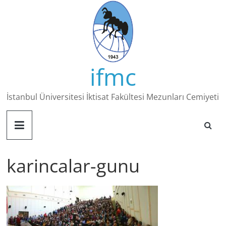
Skip
to
content
ifmc
İstanbul Üniversitesi İktisat Fakültesi Mezunları Cemiyeti
karincalar-gunu