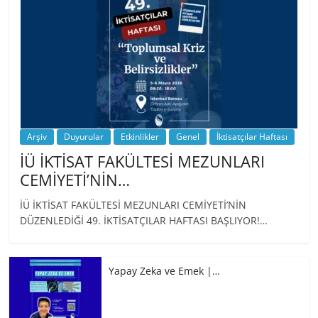
Arşiv
Duyurular
Etkinlikler
Genel
İktisatçılar Haftası
İÜ İKTİSAT FAKÜLTESİ MEZUNLARI
CEMİYETİ’NİN…
İÜ İKTİSAT FAKÜLTESİ MEZUNLARI CEMİYETİ’NİN
DÜZENLEDİĞİ 49. İKTİSATÇILAR HAFTASI BAŞLIYOR!…
Yapay Zeka ve Emek |…