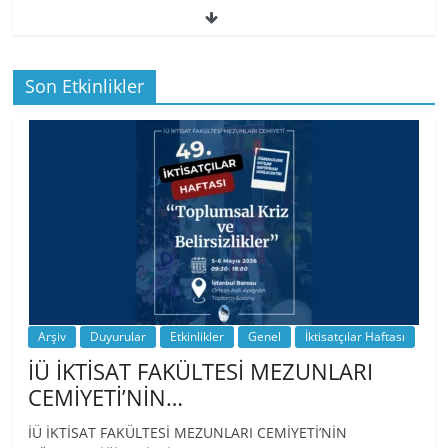
49. İktisatçılar Haftası | 1.…
Son Etkinlikler
BİZ İKTİSATLILAR: İÇİMİZDEN BİRİ PROF.
…
Arşiv
Duyurular
Etkinlikler
Genel
İktisatçılar Haftası
İÜ İKTİSAT FAKÜLTESİ MEZUNLARI
CEMİYETİ’NİN…
İÜ İKTİSAT FAKÜLTESİ MEZUNLARI CEMİYETİ’NİN