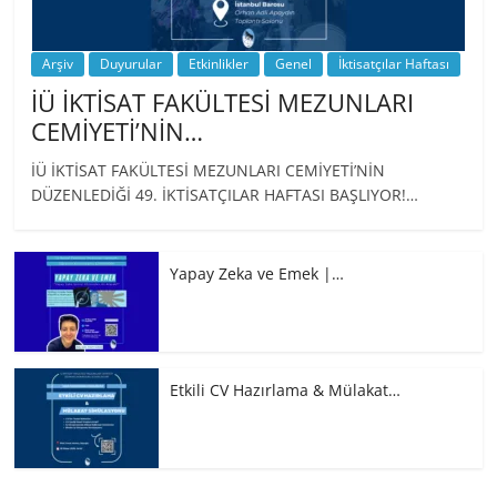
Arşiv
Duyurular
Etkinlikler
Genel
İktisatçılar Haftası
İÜ İKTİSAT FAKÜLTESİ MEZUNLARI
CEMİYETİ’NİN…
İÜ İKTİSAT FAKÜLTESİ MEZUNLARI CEMİYETİ’NİN
DÜZENLEDİĞİ 49. İKTİSATÇILAR HAFTASI BAŞLIYOR!…
Yapay Zeka ve Emek |…
Etkili CV Hazırlama & Mülakat…