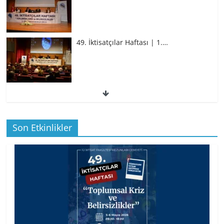
49. İktisatçılar Haftası | 1.…
49. İktisatçılar Haftası | 1.…
Son Etkinlikler
BİZ İKTİSATLILAR: İÇİMİZDEN BİRİ PROF.
…