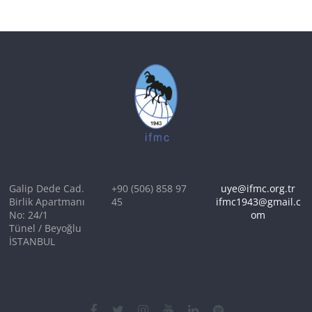
Galip Dede Cad.
+90 (506) 858 97
uye@ifmc.org.tr
Birlik Apartmanı
45
ifmc1943@gmail.c
No: 24/1
om
Tünel / Beyoğlu
İSTANBUL