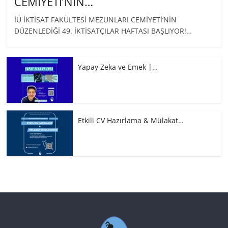
CEMİYETİ’NİN…
İÜ İKTİSAT FAKÜLTESİ MEZUNLARI CEMİYETİ’NİN
DÜZENLEDİĞİ 49. İKTİSATÇILAR HAFTASI BAŞLIYOR!…
Yapay Zeka ve Emek |…
Etkili CV Hazırlama & Mülakat…