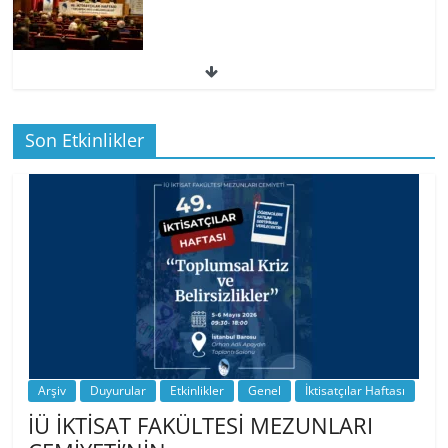
49. İktisatçılar Haftası | 1.…
Son Etkinlikler
BİZ İKTİSATLILAR: İÇİMİZDEN BİRİ PROF.
…
Arşiv
Duyurular
Etkinlikler
Genel
İktisatçılar Haftası
İÜ İKTİSAT FAKÜLTESİ MEZUNLARI