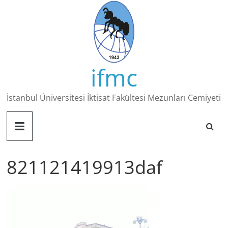
Skip
to
content
ifmc
İstanbul Üniversitesi İktisat Fakültesi Mezunları Cemiyeti
821121419913daf