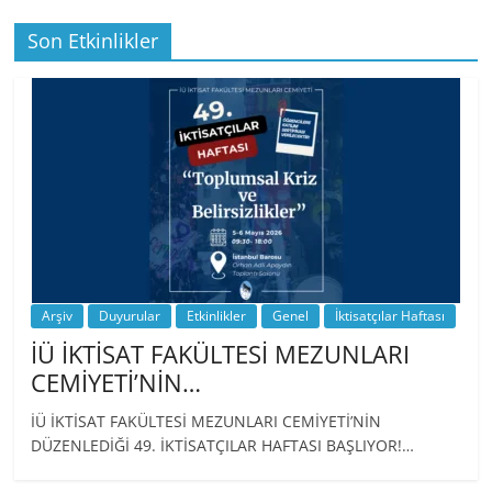
Son Etkinlikler
Arşiv
Duyurular
Etkinlikler
Genel
İktisatçılar Haftası
İÜ İKTİSAT FAKÜLTESİ MEZUNLARI
CEMİYETİ’NİN…
İÜ İKTİSAT FAKÜLTESİ MEZUNLARI CEMİYETİ’NİN
DÜZENLEDİĞİ 49. İKTİSATÇILAR HAFTASI BAŞLIYOR!…