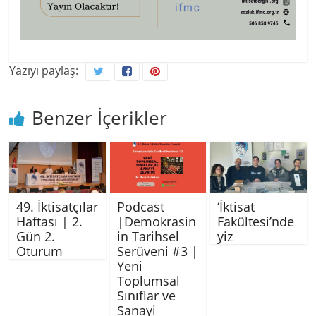
Yazıyı paylaş:
Benzer İçerikler
49. İktisatçılar
Podcast
‘İktisat
Haftası | 2.
|Demokrasin
Fakültesi’nde
Gün 2.
in Tarihsel
yiz
Oturum
Serüveni #3 |
Yeni
Toplumsal
Sınıflar ve
Sanayi