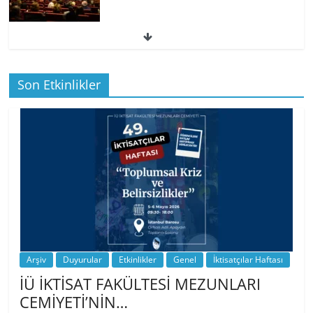
49. İktisatçılar Haftası | 1.…
Son Etkinlikler
BİZ İKTİSATLILAR: İÇİMİZDEN BİRİ PROF.
…
Arşiv
Duyurular
Etkinlikler
Genel
İktisatçılar Haftası
İÜ İKTİSAT FAKÜLTESİ MEZUNLARI
CEMİYETİ’NİN…