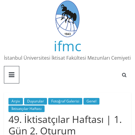
Skip
to
content
ifmc
İstanbul Üniversitesi İktisat Fakültesi Mezunları Cemiyeti
Arşiv
Duyurular
Fotoğraf Galerisi
Genel
İktisatçılar Haftası
49. İktisatçılar Haftası | 1.
Gün 2. Oturum