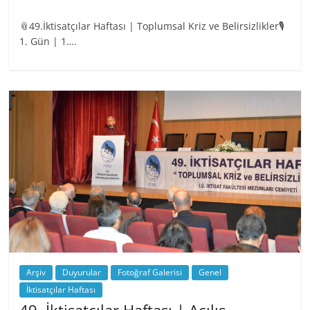
📎49.İktisatçılar Haftası | Toplumsal Kriz ve Belirsizlikler🎙️
1. Gün | 1….
Arşiv
Duyurular
Fotoğraf Galerisi
Genel
İktisatçılar Haftası
49. İktisatçılar Haftası | Açılış…