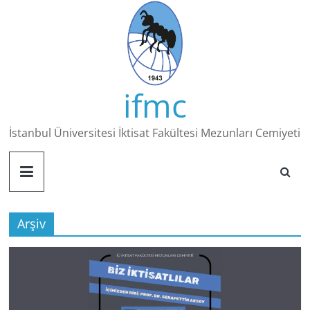
Skip
to
content
ifmc
İstanbul Üniversitesi İktisat Fakültesi Mezunları Cemiyeti
Arşiv