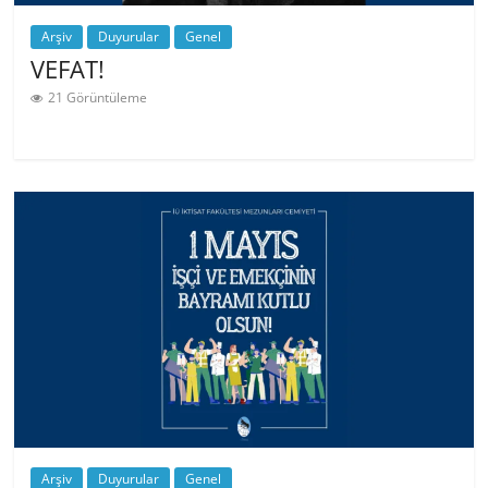
Arşiv
Duyurular
Genel
VEFAT!
21 Görüntüleme
Arşiv
Duyurular
Genel