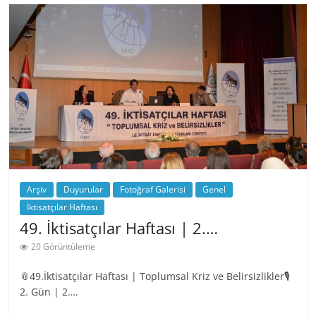
Arşiv
Duyurular
Fotoğraf Galerisi
Genel
İktisatçılar Haftası
49. İktisatçılar Haftası | 2.…
20 Görüntüleme
📎49.İktisatçılar Haftası | Toplumsal Kriz ve Belirsizlikler🎙️
2. Gün | 2….