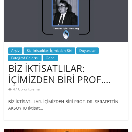
Arşiv
Biz İktisatlılar: İçimizden Biri
Duyurular
Fotoğraf Galerisi
Genel
BİZ İKTİSATLILAR:
İÇİMİZDEN BİRİ PROF.…
47 Görüntüleme
BİZ İKTİSATLILAR: İÇİMİZDEN BİRİ PROF. DR. ŞERAFETTİN
AKSOY İÜ İktisat…