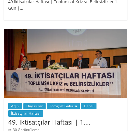
49.İktisatçılar Haftası | Toplumsal Kriz ve Belirsizlikler 1.
Gün |…
Arşiv
Duyurular
Fotoğraf Galerisi
Genel
İktisatçılar Haftası
49. İktisatçılar Haftası | 1.…
30 Görüntüleme