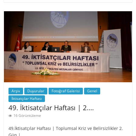
Arşiv
Duyurular
Fotoğraf Galerisi
Genel
İktisatçılar Haftası
49. İktisatçılar Haftası | 2.…
16 Görüntüleme
49.İktisatçılar Haftası | Toplumsal Kriz ve Belirsizlikler 2.
Gün |…