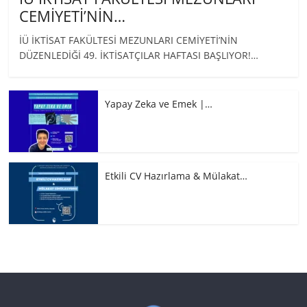
CEMİYETİ’NİN…
İÜ İKTİSAT FAKÜLTESİ MEZUNLARI CEMİYETİ’NİN
DÜZENLEDİĞİ 49. İKTİSATÇILAR HAFTASI BAŞLIYOR!…
Yapay Zeka ve Emek |…
Etkili CV Hazırlama & Mülakat…