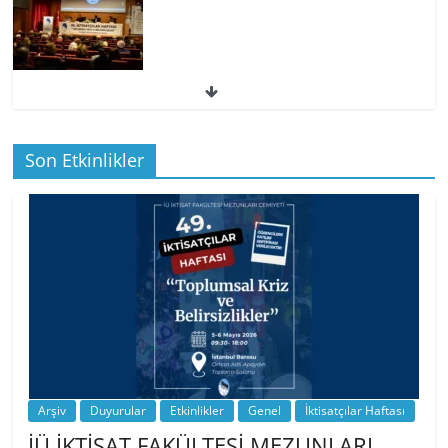
49. İktisatçılar Haftası | 1.…
Son Etkinlikler
BİZ İKTİSATLILAR: İÇİMİZDEN BİRİ PROF.
…
Arşiv
Duyurular
Etkinlikler
Genel
İktisatçılar Haftası
İÜ İKTİSAT FAKÜLTESİ MEZUNLARI