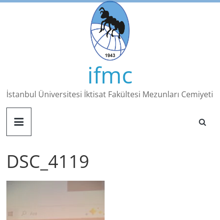
Skip
to
content
ifmc
İstanbul Üniversitesi İktisat Fakültesi Mezunları Cemiyeti
DSC_4119