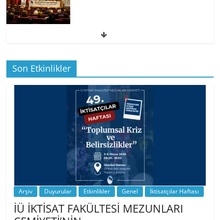
49. İktisatçılar Haftası | 1.…
Son Etkinlikler
BİZ İKTİSATLILAR: İÇİMİZDEN BİRİ PROF.
…
Arşiv
Duyurular
Etkinlikler
Genel
İktisatçılar Haftası
İÜ İKTİSAT FAKÜLTESİ MEZUNLARI