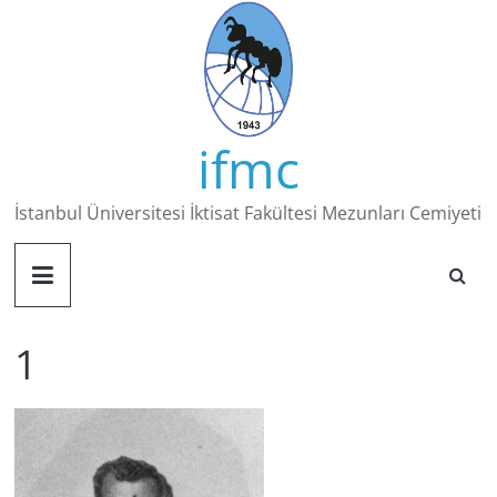
Skip
to
content
ifmc
İstanbul Üniversitesi İktisat Fakültesi Mezunları Cemiyeti
1