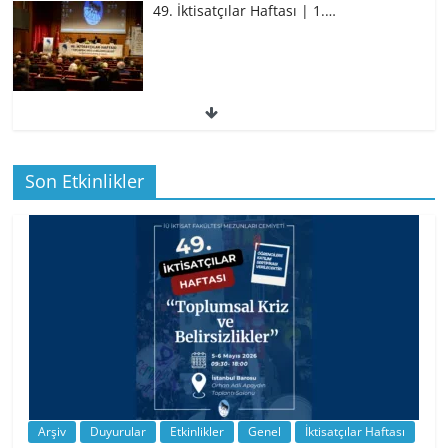
49. İktisatçılar Haftası | 1.…
49. İktisatçılar Haftası | 1.…
Son Etkinlikler
BİZ İKTİSATLILAR: İÇİMİZDEN BİRİ PROF.
…
Arşiv
Duyurular
Etkinlikler
Genel
İktisatçılar Haftası