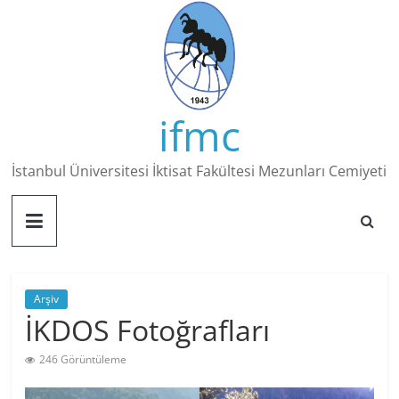
Skip
to
content
ifmc
İstanbul Üniversitesi İktisat Fakültesi Mezunları Cemiyeti
Arşiv
İKDOS Fotoğrafları
246 Görüntüleme