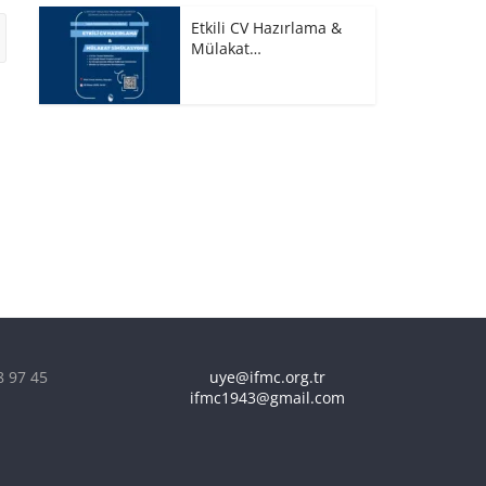
Etkili CV Hazırlama &
Mülakat…
8 97 45
uye@ifmc.org.tr
ifmc1943@gmail.com