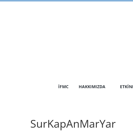
Skip
to
content
İFMC
HAKKIMIZDA
ETKIN
SurKapAnMarYar