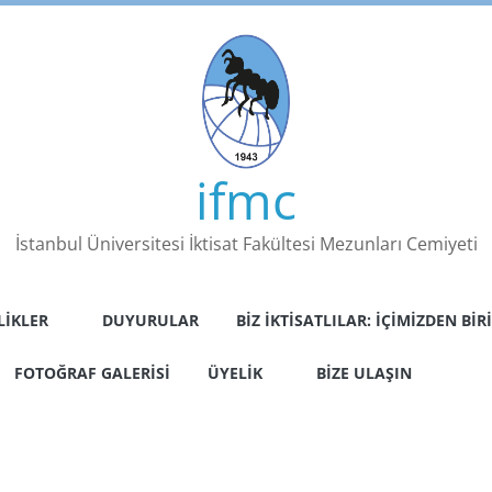
ifmc
İstanbul Üniversitesi İktisat Fakültesi Mezunları Cemiyeti
LIKLER
DUYURULAR
BIZ İKTISATLILAR: İÇIMIZDEN BIRI
FOTOĞRAF GALERISI
ÜYELIK
BIZE ULAŞIN