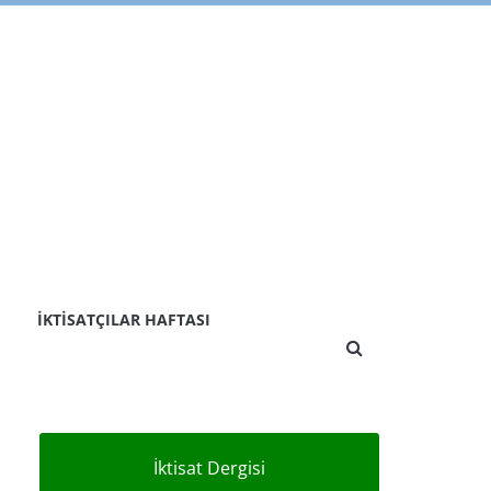
İKTISATÇILAR HAFTASI
İktisat Dergisi