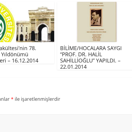
Fakültesi’nin 78.
BİLİME/HOCALARA SAYGI
ş Yıldönümü
“PROF. DR. HALİL
leri – 16.12.2014
SAHİLLİOĞLU” YAPILDI. –
22.01.2014
anlar
*
ile işaretlenmişlerdir