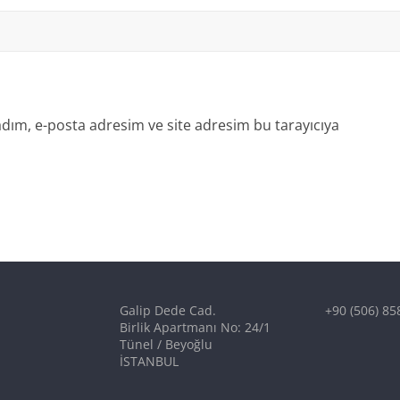
dım, e-posta adresim ve site adresim bu tarayıcıya
Galip Dede Cad.
+90 (506) 85
Birlik Apartmanı No: 24/1
Tünel / Beyoğlu
İSTANBUL