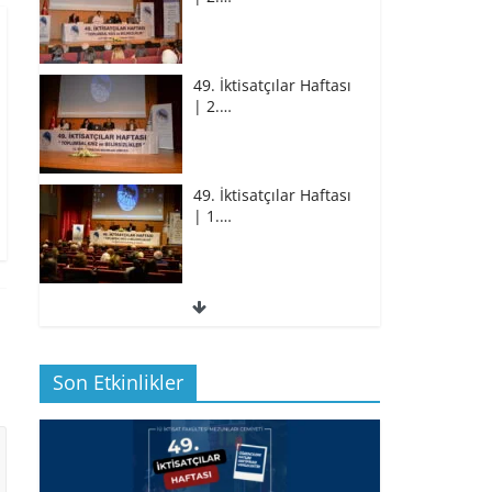
49. İktisatçılar Haftası
| 2.…
49. İktisatçılar Haftası
| 1.…
49. İktisatçılar Haftası
| 1.…
Son Etkinlikler
BİZ İKTİSATLILAR:
İÇİMİZDEN BİRİ PROF.…