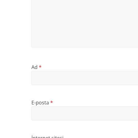
Ad
*
E-posta
*
İnternet sitesi