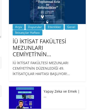
Arşiv
Duyurular
Etkinlikler
Genel
İktisatçılar Haftası
İÜ İKTİSAT FAKÜLTESİ
MEZUNLARI
CEMİYETİ’NİN…
İÜ İKTİSAT FAKÜLTESİ MEZUNLARI
CEMİYETİ’NİN DÜZENLEDİĞİ 49.
İKTİSATÇILAR HAFTASI BAŞLIYOR!…
Yapay Zeka ve Emek |
…