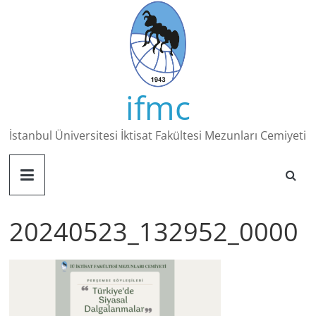
Skip
to
content
ifmc
İstanbul Üniversitesi İktisat Fakültesi Mezunları Cemiyeti
20240523_132952_0000