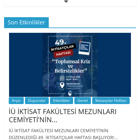
49. İktisatçılar Haftası | 1.…
Son Etkinlikler
BİZ İKTİSATLILAR: İÇİMİZDEN BİRİ PROF.
…
Arşiv
Duyurular
Etkinlikler
Genel
İktisatçılar Haftası
İÜ İKTİSAT FAKÜLTESİ MEZUNLARI
CEMİYETİ’NİN…
İÜ İKTİSAT FAKÜLTESİ MEZUNLARI CEMİYETİ’NİN
DÜZENLEDİĞİ 49. İKTİSATÇILAR HAFTASI BAŞLIYOR!…