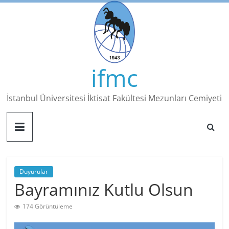
Skip
to
content
ifmc
İstanbul Üniversitesi İktisat Fakültesi Mezunları Cemiyeti
Duyurular
Bayramınız Kutlu Olsun
174 Görüntüleme