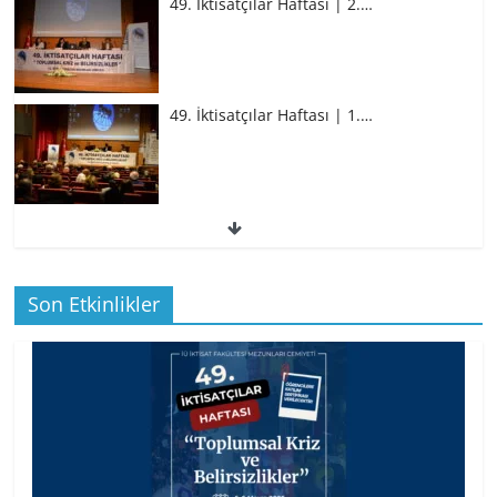
49. İktisatçılar Haftası | 2.…
49. İktisatçılar Haftası | 1.…
49. İktisatçılar Haftası | 1.…
Son Etkinlikler
BİZ İKTİSATLILAR: İÇİMİZDEN BİRİ PROF.
…