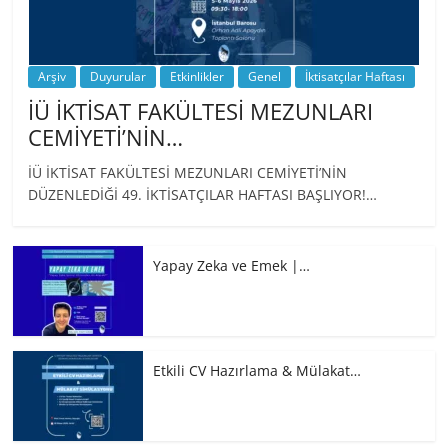
Arşiv
Duyurular
Etkinlikler
Genel
İktisatçılar Haftası
İÜ İKTİSAT FAKÜLTESİ MEZUNLARI
CEMİYETİ’NİN…
İÜ İKTİSAT FAKÜLTESİ MEZUNLARI CEMİYETİ’NİN
DÜZENLEDİĞİ 49. İKTİSATÇILAR HAFTASI BAŞLIYOR!…
Yapay Zeka ve Emek |…
Etkili CV Hazırlama & Mülakat…