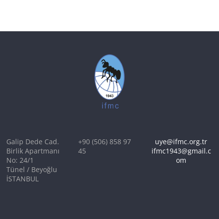
Galip Dede Cad.
+90 (506) 858 97
uye@ifmc.org.tr
Birlik Apartmanı
45
ifmc1943@gmail.c
No: 24/1
om
Tünel / Beyoğlu
İSTANBUL