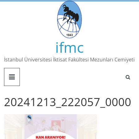
Skip
to
content
ifmc
İstanbul Üniversitesi İktisat Fakültesi Mezunları Cemiyeti
20241213_222057_0000