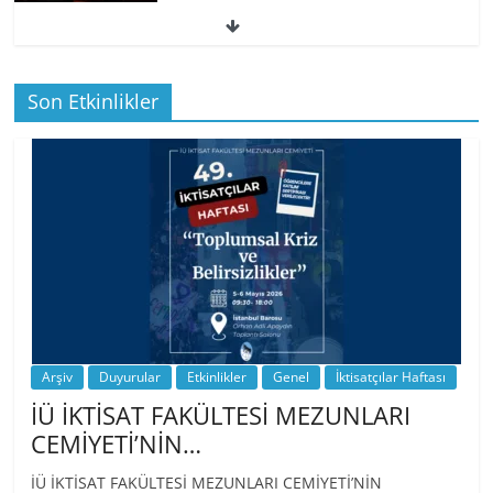
49. İktisatçılar Haftası | 1.…
Son Etkinlikler
BİZ İKTİSATLILAR: İÇİMİZDEN BİRİ PROF.
…
Arşiv
Duyurular
Etkinlikler
Genel
İktisatçılar Haftası
İÜ İKTİSAT FAKÜLTESİ MEZUNLARI
CEMİYETİ’NİN…
İÜ İKTİSAT FAKÜLTESİ MEZUNLARI CEMİYETİ’NİN