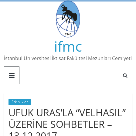
Skip
to
content
ifmc
İstanbul Üniversitesi İktisat Fakültesi Mezunları Cemiyeti
Etkinlikler
UFUK URAS’LA “VELHASIL”
ÜZERİNE SOHBETLER –
13.12.2017