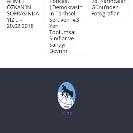
AHMET
Podcast
28. Karıncalar
ÖZKAN’IN
|Demokrasin
Günü’nden
SOFRASINDA
in Tarihsel
Fotoğraflar
YIZ… –
Serüveni #3 |
20.02.2018
Yeni
Toplumsal
Sınıflar ve
Sanayi
Devrimi