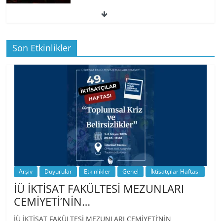
49. İktisatçılar Haftası | 1.…
Son Etkinlikler
BİZ İKTİSATLILAR: İÇİMİZDEN BİRİ PROF.
…
Arşiv
Duyurular
Etkinlikler
Genel
İktisatçılar Haftası
İÜ İKTİSAT FAKÜLTESİ MEZUNLARI
CEMİYETİ’NİN…
İÜ İKTİSAT FAKÜLTESİ MEZUNLARI CEMİYETİ’NİN