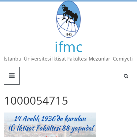
Skip
to
content
ifmc
İstanbul Üniversitesi İktisat Fakültesi Mezunları Cemiyeti
1000054715