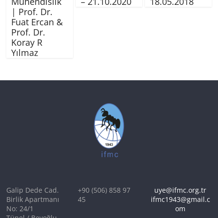
Mühendislik
– 21.10.2020
18.05.2018
| Prof. Dr.
Fuat Ercan &
Prof. Dr.
Koray R
Yılmaz
Galip Dede Cad.
+90 (506) 858 97
uye@ifmc.org.tr
Birlik Apartmanı
45
ifmc1943@gmail.c
No: 24/1
om
Tünel / Beyoğlu