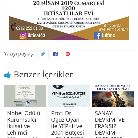
Yazıyı paylaş:
Benzer İçerikler
Nobel Ödülü,
Prof. Dr.
SANAYİ
Kurumsalcı
Oğuz Oyan
DEVRİMİ VE
İktisat ve
ile YEP-III ve
FRANSIZ
Lehimci
2001 Bütçesi
DEVRİMİ –