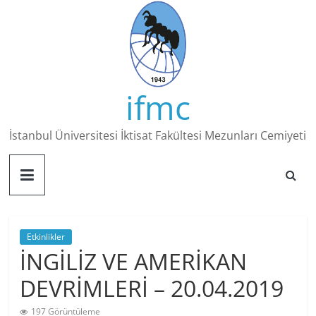
Skip
to
content
ifmc
İstanbul Üniversitesi İktisat Fakültesi Mezunları Cemiyeti
Etkinlikler
İNGİLİZ VE AMERİKAN
DEVRİMLERİ – 20.04.2019
197 Görüntüleme