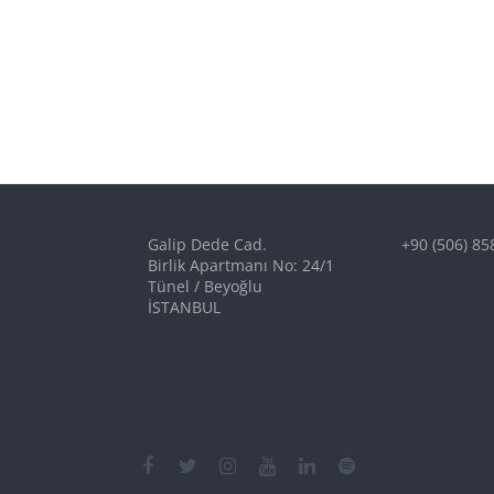
Galip Dede Cad.
+90 (506) 85
Birlik Apartmanı No: 24/1
Tünel / Beyoğlu
İSTANBUL