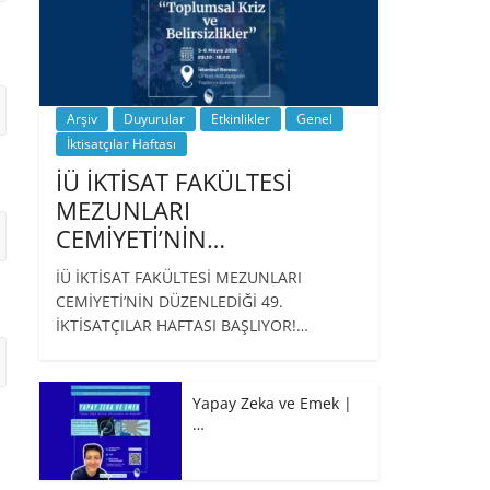
Arşiv
Duyurular
Etkinlikler
Genel
İktisatçılar Haftası
İÜ İKTİSAT FAKÜLTESİ
MEZUNLARI
CEMİYETİ’NİN…
İÜ İKTİSAT FAKÜLTESİ MEZUNLARI
CEMİYETİ’NİN DÜZENLEDİĞİ 49.
İKTİSATÇILAR HAFTASI BAŞLIYOR!…
Yapay Zeka ve Emek |
…