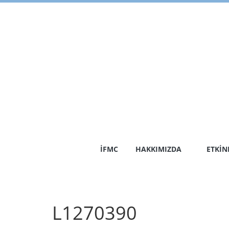
Skip
to
content
İFMC
HAKKIMIZDA
ETKIN
L1270390