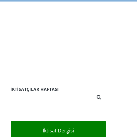
İKTISATÇILAR HAFTASI
İktisat Dergisi