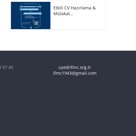
Etkili CV Hazırlama &
Mülakat…
8 97 45
uye@ifmc.org.tr
ifmc1943@gmail.com