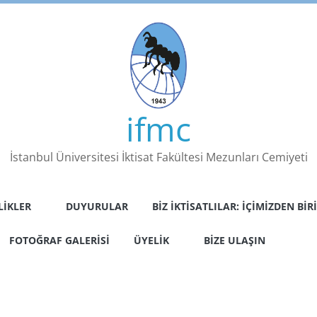
ifmc
İstanbul Üniversitesi İktisat Fakültesi Mezunları Cemiyeti
LIKLER
DUYURULAR
BIZ İKTISATLILAR: İÇIMIZDEN BIRI
FOTOĞRAF GALERISI
ÜYELIK
BIZE ULAŞIN