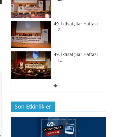
49. İktisatçılar Haftası
| 2.…
49. İktisatçılar Haftası
| 1.…
49. İktisatçılar Haftası
| 1.…
Son Etkinlikler
BİZ İKTİSATLILAR:
İÇİMİZDEN BİRİ PROF.…