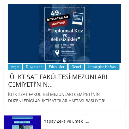
BİZ İKTİSATLILAR: İÇİMİZDEN BİRİ PROF.
…
Arşiv
Duyurular
Etkinlikler
Genel
İktisatçılar Haftası
İÜ İKTİSAT FAKÜLTESİ MEZUNLARI
CEMİYETİ’NİN…
İÜ İKTİSAT FAKÜLTESİ MEZUNLARI CEMİYETİ’NİN
DÜZENLEDİĞİ 49. İKTİSATÇILAR HAFTASI BAŞLIYOR!…
Yapay Zeka ve Emek |…