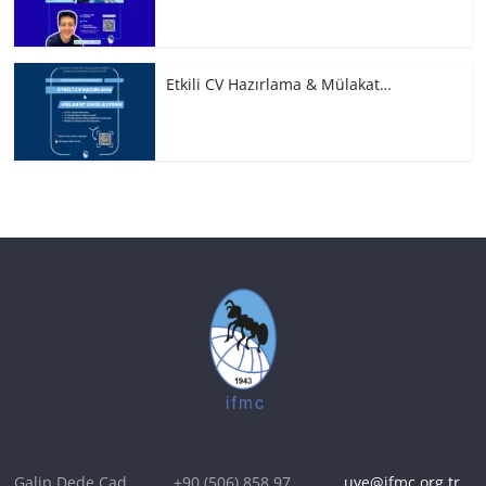
Etkili CV Hazırlama & Mülakat…
Galip Dede Cad.
+90 (506) 858 97
uye@ifmc.org.tr