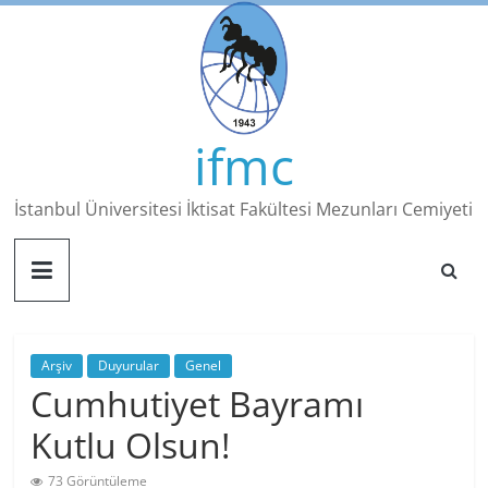
Skip
to
content
ifmc
İstanbul Üniversitesi İktisat Fakültesi Mezunları Cemiyeti
Arşiv
Duyurular
Genel
Cumhutiyet Bayramı
Kutlu Olsun!
73 Görüntüleme