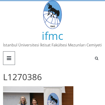
Skip
to
content
ifmc
İstanbul Üniversitesi İktisat Fakültesi Mezunları Cemiyeti
L1270386