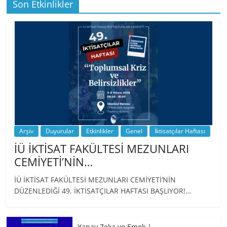
Son Etkinlikler
BİZ İKTİSATLILAR: İÇİMİZDEN BİRİ PROF.
…
Arşiv
Duyurular
Etkinlikler
Genel
İktisatçılar Haftası
İÜ İKTİSAT FAKÜLTESİ MEZUNLARI
CEMİYETİ’NİN…
İÜ İKTİSAT FAKÜLTESİ MEZUNLARI CEMİYETİ’NİN
DÜZENLEDİĞİ 49. İKTİSATÇILAR HAFTASI BAŞLIYOR!…
Yapay Zeka ve Emek |…