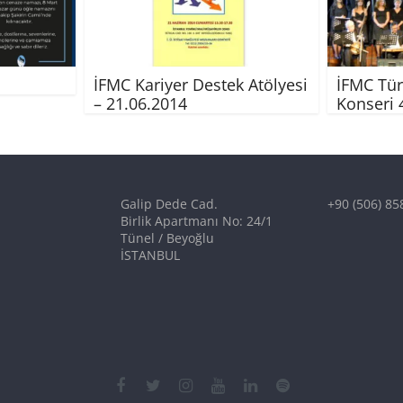
İFMC Kariyer Destek Atölyesi
İFMC Tür
– 21.06.2014
Konseri 
Galip Dede Cad.
+90 (506) 85
Birlik Apartmanı No: 24/1
Tünel / Beyoğlu
İSTANBUL