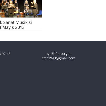
k Sanat Musikisi
4 Mayıs 2013
8 97 45
uye@ifmc.org.tr
ifmc1943@gmail.com