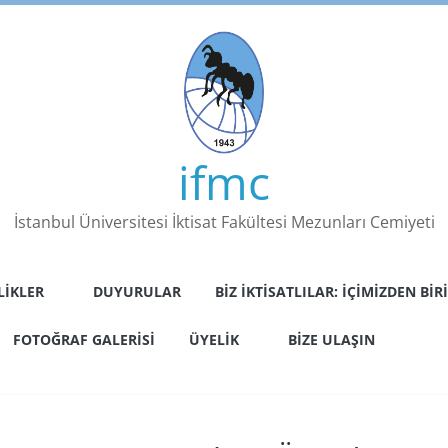
ifmc
İstanbul Üniversitesi İktisat Fakültesi Mezunları Cemiyeti
LIKLER
DUYURULAR
BIZ İKTISATLILAR: İÇIMIZDEN BIRI
FOTOĞRAF GALERISI
ÜYELIK
BIZE ULAŞIN