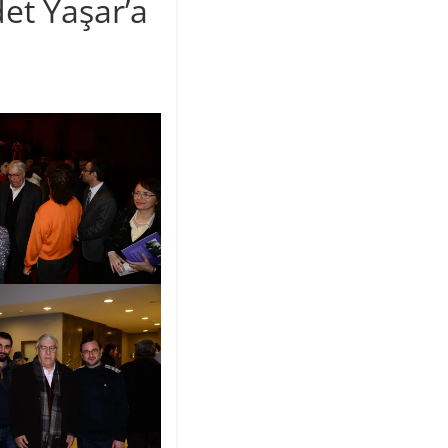
t Yaşar’a