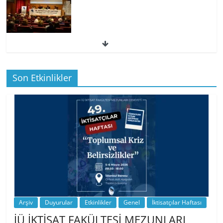
49. İktisatçılar Haftası | 1.…
Son Etkinlikler
BİZ İKTİSATLILAR: İÇİMİZDEN BİRİ PROF.
…
Arşiv
Duyurular
Etkinlikler
Genel
İktisatçılar Haftası
İÜ İKTİSAT FAKÜLTESİ MEZUNLARI