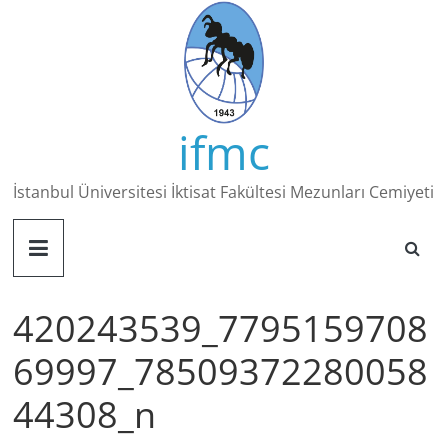
Skip
to
content
ifmc
İstanbul Üniversitesi İktisat Fakültesi Mezunları Cemiyeti
420243539_7795159708
69997_78509372280058
44308_n