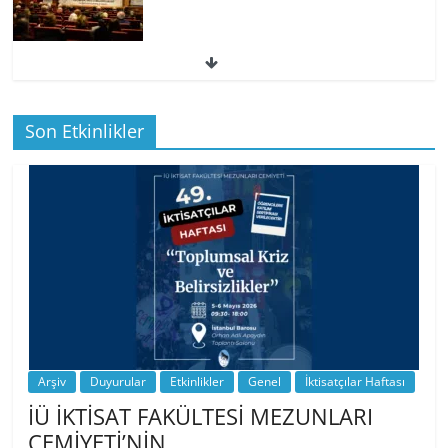
49. İktisatçılar Haftası | 1.…
Son Etkinlikler
BİZ İKTİSATLILAR: İÇİMİZDEN BİRİ PROF.
…
Arşiv
Duyurular
Etkinlikler
Genel
İktisatçılar Haftası
İÜ İKTİSAT FAKÜLTESİ MEZUNLARI
CEMİYETİ’NİN…