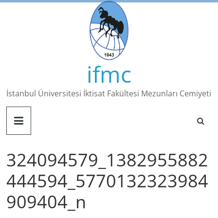
Skip
to
content
ifmc
İstanbul Üniversitesi İktisat Fakültesi Mezunları Cemiyeti
324094579_1382955882
444594_5770132323984
909404_n