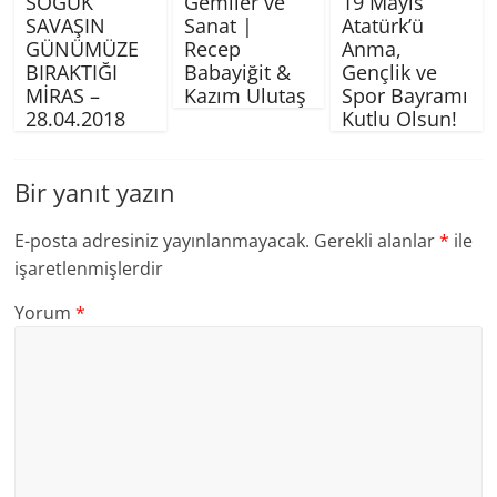
SOĞUK
Gemiler ve
19 Mayıs
SAVAŞIN
Sanat |
Atatürk’ü
GÜNÜMÜZE
Recep
Anma,
BIRAKTIĞI
Babayiğit &
Gençlik ve
MİRAS –
Kazım Ulutaş
Spor Bayramı
28.04.2018
Kutlu Olsun!
Bir yanıt yazın
E-posta adresiniz yayınlanmayacak.
Gerekli alanlar
*
ile
işaretlenmişlerdir
Yorum
*