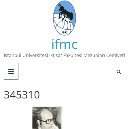
Skip
to
content
ifmc
İstanbul Üniversitesi İktisat Fakültesi Mezunları Cemiyeti
345310