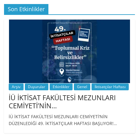
Son Etkinlikler
BİZ İKTİSATLILAR: İÇİMİZDEN BİRİ PROF.
…
Arşiv
Duyurular
Etkinlikler
Genel
İktisatçılar Haftası
İÜ İKTİSAT FAKÜLTESİ MEZUNLARI
CEMİYETİ’NİN…
İÜ İKTİSAT FAKÜLTESİ MEZUNLARI CEMİYETİ’NİN
DÜZENLEDİĞİ 49. İKTİSATÇILAR HAFTASI BAŞLIYOR!…