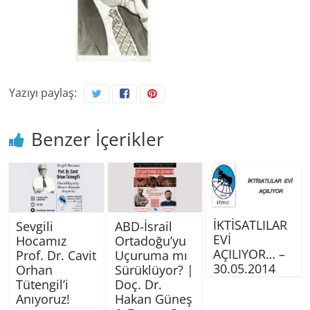
Yazıyı paylaş:
Benzer İçerikler
İKTİSATLILAR
Sevgili
ABD-İsrail
EVİ
Hocamız
Ortadoğu’yu
AÇILIYOR… –
Prof. Dr. Cavit
Uçuruma mı
30.05.2014
Orhan
Sürüklüyor? |
Tütengil’i
Doç. Dr.
Anıyoruz!
Hakan Güneş