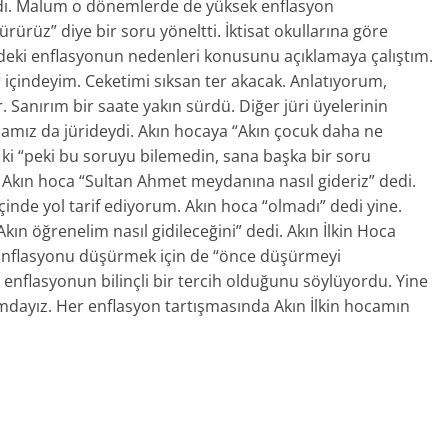
dı. Malum o dönemlerde de yüksek enflasyon
ürüz” diye bir soru yöneltti. İktisat okullarına göre
’deki enflasyonun nedenleri konusunu açıklamaya çalıştım.
içindeyim. Ceketimi sıksan ter akacak. Anlatıyorum,
. Sanırım bir saate yakın sürdü. Diğer jüri üyelerinin
hocamız da jürideydi. Akın hocaya “Akın çocuk daha ne
 ki “peki bu soruyu bilemedin, sana başka bir soru
 Akın hoca “Sultan Ahmet meydanına nasıl gideriz” dedi.
inde yol tarif ediyorum. Akın hoca “olmadı” dedi yine.
n öğrenelim nasıl gidileceğini” dedi. Akın İlkin Hoca
. Enflasyonu düşürmek için de “önce düşürmeyi
 enflasyonun bilinçli bir tercih olduğunu söylüyordu. Yine
dayız. Her enflasyon tartışmasında Akın İlkin hocamın