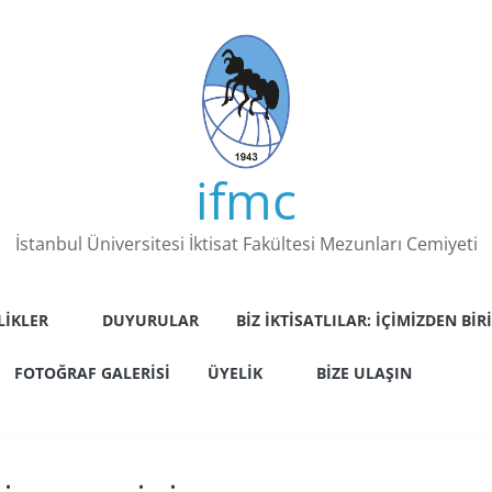
ifmc
İstanbul Üniversitesi İktisat Fakültesi Mezunları Cemiyeti
LIKLER
DUYURULAR
BIZ İKTISATLILAR: İÇIMIZDEN BIRI
FOTOĞRAF GALERISI
ÜYELIK
BIZE ULAŞIN