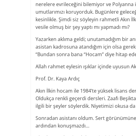
nerelere evrileceğini bilemiyor ve Polyanna iy
umutlarımızı koruyorduk. Bugünlere gelece
kesinlikle. Şimdi siz söyleyin rahmetli Akın 
vesile olmuş bir şey yaptı mı yapmadı mı?
Yazarken aklıma geldi; unutamadığım bir an
asistan kadrosuna atandığım için olsa gere
“Bundan sonra bana “Hocam” diye hitap ede
Allah rahmet eylesin ışıklar içinde uyusun 
Prof. Dr. Kaya Ardıç
Akın İlkin hocam ile 1984’te yüksek lisans d
Oldukça renkli geçerdi dersleri. Zaafı Beşikt
ilgili bir şeyler söylerdik. Niyetimizi okusa 
Sonradan asistanı oldum. Sert görünümüne k
ardından konuşmazdı…