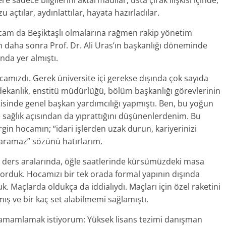
re sadece bilgilerini aktarmadılar, usta çırak ilişkisi içinde,
 açtılar, aydınlattılar, hayata hazırladılar.
ocam da Beşiktaşlı olmalarına rağmen rakip yönetim
 daha sonra Prof. Dr. Ali Uras’ın başkanlığı döneminde
da yer almıştı.
hocamızdı. Gerek üniversite içi gerekse dışında çok sayıda
, dekanlık, enstitü müdürlüğü, bölüm başkanlığı görevlerinin
tisinde genel başkan yardımcılığı yapmıştı. Ben, bu yoğun
sağlık açısından da yıprattığını düşünenlerdenim. Bu
in hocamın; “idari işlerden uzak durun, kariyerinizi
aramaz” sözünü hatırlarım.
, ders aralarında, öğle saatlerinde kürsümüzdeki masa
yorduk. Hocamızı bir tek orada formal yapının dışında
k. Maçlarda oldukça da iddialıydı. Maçları için özel raketini
ış ve bir kaç set alabilmemi sağlamıştı.
ı tamamlamak istiyorum: Yüksek lisans tezimi danışman