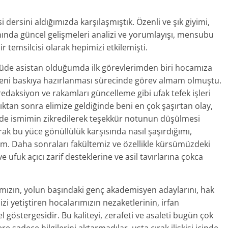
i dersini aldığımızda karşılaşmıştık. Özenli ve şık giyimi,
yanında güncel gelişmeleri analizi ve yorumlayışı, mensubu
ir temsilcisi olarak hepimizi etkilemişti.
rsüde asistan olduğumda ilk görevlerimden biri hocamıza
 yeni baskıya hazırlanması sürecinde görev almam olmuştu.
edaksiyon ve rakamları güncelleme gibi ufak tefek işleri
tan sonra elimize geldiğinde beni en çok şaşırtan olay,
de ismimin zikredilerek teşekkür notunun düşülmesi
ak bu yüce gönüllülük karşısında nasıl şaşırdığımı,
. Daha sonraları fakültemiz ve özellikle kürsümüzdeki
e ufuk açıcı zarif desteklerine ve asil tavırlarına çokca
mızın, yolun başındaki genç akademisyen adaylarını, hak
zi yetiştiren hocalarımızın nezaketlerinin, irfan
göstergesidir. Bu kaliteyi, zerafeti ve asaleti bugün çok