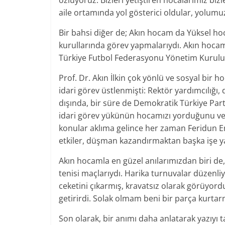
özlüyoruz. Bizleri yetiştiren hocalarımız bizle
aile ortamında yol gösterici oldular, yolumuzu
Bir bahsi diğer de; Akın hocam da Yüksel h
kurullarında görev yapmalarıydı. Akın hocam
Türkiye Futbol Federasyonu Yönetim Kurulun
Prof. Dr. Akın İlkin çok yönlü ve sosyal bir 
idari görev üstlenmişti: Rektör yardımcılığı
dışında, bir süre de Demokratik Türkiye Par
idari görev yükünün hocamızı yorduğunu ve 
konular aklıma gelince her zaman Feridun Erg
etkiler, düşman kazandırmaktan başka işe y
Akın hocamla en güzel anılarımızdan biri de
tenisi maçlarıydı. Harika turnuvalar düzenli
ceketini çıkarmış, kravatsız olarak görüyordu
getirirdi. Solak olmam beni bir parça kurtarm
Son olarak, bir anımı daha anlatarak yazıy