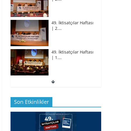
49. İktisatçılar Haftası
| 2.…
49. İktisatçılar Haftası
| 1.…
49. İktisatçılar Haftası
| 1.…
Son Etkinlikler
BİZ İKTİSATLILAR:
İÇİMİZDEN BİRİ PROF.…