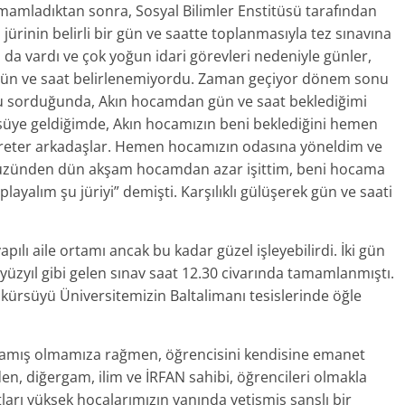
mamladıktan sonra, Sosyal Bilimler Enstitüsü tarafından
 jürinin belirli bir gün ve saatte toplanmasıyla tez sınavına
da vardı ve çok yoğun idari görevleri nedeniyle günler,
 gün ve saat belirlenemiyordu. Zaman geçiyor dönem sonu
u sorduğunda, Akın hocamdan gün ve saat beklediğimi
rsüye geldiğimde, Akın hocamızın beni beklediğini hemen
kreter arkadaşlar. Hemen hocamızın odasına yöneldim ve
n yüzünden dün akşam hocamdan azar işittim, beni hocama
ayalım şu jüriyi” demişti. Karşılıklı gülüşerek gün ve saati
apılı aile ortamı ancak bu kadar güzel işleyebilirdi. İki gün
yüzyıl gibi gelen sınav saat 12.30 civarında tamamlanmıştı.
ürsüyü Üniversitemizin Baltalimanı tesislerinde öğle
aşamış olmamıza rağmen, öğrencisini kendisine emanet
n, diğergam, ilim ve İRFAN sahibi, öğrencileri olmakla
rı yüksek hocalarımızın yanında yetişmiş şanslı bir