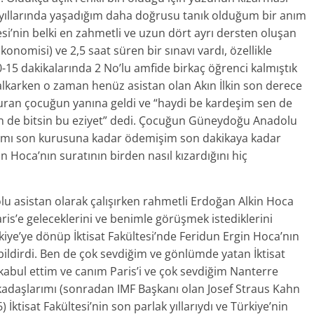
ik yıllarında yaşadığım daha doğrusu tanık olduğum bir anım
tesi’nin belki en zahmetli ve uzun dört ayrı dersten oluşan
Ekonomisi) ve 2,5 saat süren bir sınavı vardı, özellikle
10-15 dakikalarında 2 No’lu amfide birkaç öğrenci kalmıştık
kalkarken o zaman henüz asistan olan Akın İlkin son derece
ran çocuğun yanına geldi ve “haydi be kardeşim sen de
için de bitsin bu eziyet” dedi. Çocuğun Güneydoğu Anadolu
harcımı son kurusuna kadar ödemişim son dakikaya kadar
 Hoca’nın suratının birden nasıl kızardığını hiç
olu asistan olarak çalışırken rahmetli Erdoğan Alkin Hoca
 Paris’e geleceklerini ve benimle görüşmek istediklerini
iye’ye dönüp İktisat Fakültesi’nde Feridun Ergin Hoca’nın
 bildirdi. Ben de çok sevdiğim ve gönlümde yatan İktisat
kabul ettim ve canım Paris’i ve çok sevdiğim Nanterre
arkadaşlarımı (sonradan IMF Başkanı olan Josef Straus Kahn
İktisat Fakültesi’nin son parlak yıllarıydı ve Türkiye’nin