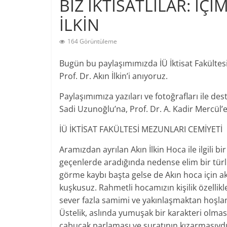
BİZ İKTİSATLILAR: İÇİ
İLKİN
164 Görüntüleme
Bugün bu paylaşımımızda İÜ İktisat Fakültes
Prof. Dr. Akın İlkin’i anıyoruz.
Paylaşımımıza yazıları ve fotoğrafları ile dest
Sadi Uzunoğlu’na, Prof. Dr. A. Kadir Mercül’
İÜ İKTİSAT FAKÜLTESİ MEZUNLARI CEMİYETİ
Aramızdan ayrılan Akın İlkin Hoca ile ilgili 
geçenlerde aradığında nedense elim bir türl
görme kaybı başta gelse de Akın hoca için ak
kuşkusuz. Rahmetli hocamızın kişilik özellik
sever fazla samimi ve yakınlaşmaktan hoşla
Üstelik, aslında yumuşak bir karakteri olmas
çabucak parlaması ve suratının kızarmasıydı.