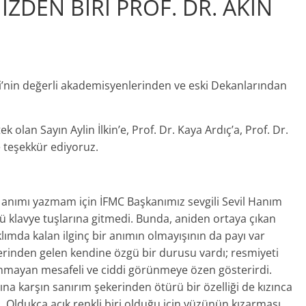
MİZDEN BİRİ PROF. DR. AKIN
i’nin değerli akademisyenlerinden ve eski Dekanlarından
ek olan Sayın Aylin İlkin’e, Prof. Dr. Kaya Ardıç’a, Prof. Dr.
e teşekkür ediyoruz.
bir anımı yazmam için İFMC Başkanımız sevgili Sevil Hanım
ü klavye tuşlarına gitmedi. Bunda, aniden ortaya çıkan
lımda kalan ilginç bir anımın olmayışının da payı var
lerinden gelen kendine özgü bir durusu vardı; resmiyeti
nmayan mesafeli ve ciddi görünmeye özen gösterirdi.
ına karşın sanırım şekerinden ötürü bir özelliği de kızınca
 Oldukça açık renkli biri olduğu için yüzünün kızarması