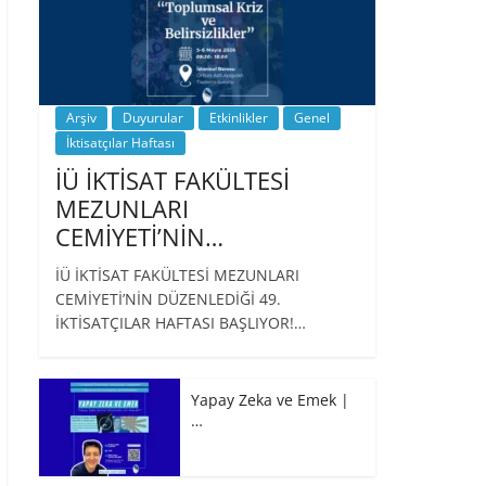
Arşiv
Duyurular
Etkinlikler
Genel
İktisatçılar Haftası
İÜ İKTİSAT FAKÜLTESİ
MEZUNLARI
CEMİYETİ’NİN…
İÜ İKTİSAT FAKÜLTESİ MEZUNLARI
CEMİYETİ’NİN DÜZENLEDİĞİ 49.
İKTİSATÇILAR HAFTASI BAŞLIYOR!…
Yapay Zeka ve Emek |
…