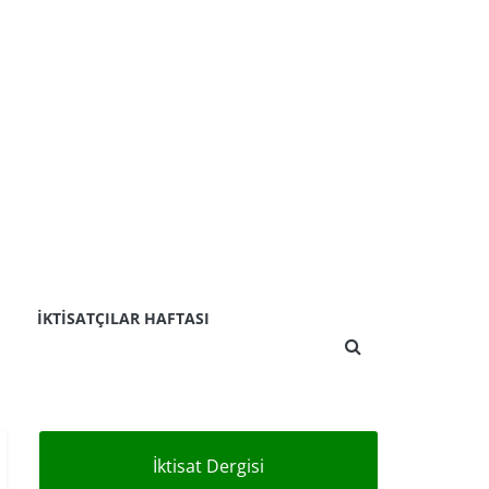
İKTISATÇILAR HAFTASI
İktisat Dergisi