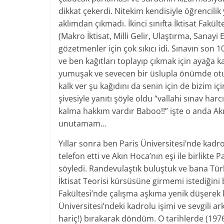
dikkat çekerdi. Nitekim kendisiyle öğrencil
aklımdan çıkmadı. İkinci sınıfta İktisat Fakül
(Makro İktisat, Milli Gelir, Ulaştırma, Sanayi 
gözetmenler için çok sıkıcı idi. Sınavın son 
ve ben kağıtları toplayıp çıkmak için ayağa 
yumuşak ve sevecen bir üslupla önümde otu
kalk ver şu kağıdını da senin için de bizim 
şivesiyle yanıtı şöyle oldu “vallahi sınav 
kalma hakkım vardır Baboo!!” işte o anda Akın
unutamam…
Yıllar sonra ben Paris Üniversitesi’nde kadr
telefon etti ve Akın Hoca’nın eşi ile birlikte
söyledi. Randevulaştık buluştuk ve bana Türk
İktisat Teorisi kürsüsüne girmemi istediğini
Fakültesi’nde çalışma aşkıma yenik düşerek 
Üniversitesi’ndeki kadrolu işimi ve sevgili 
hariç!) bırakarak döndüm. O tarihlerde (1976) 