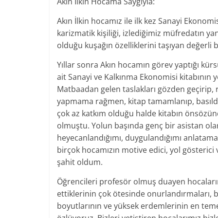
Akın İlkin Hocama Saygıyla:
Akın İlkin hocamız ile ilk kez Sanayi Ekonomis
karizmatik kişiliği, izlediğimiz müfredatın 
olduğu kuşağın özelliklerini taşıyan değerli b
Yıllar sonra Akın hocamın görev yaptığı kü
ait Sanayi ve Kalkınma Ekonomisi kitabının
Matbaadan gelen taslakları gözden geçirip, r
yapmama rağmen, kitap tamamlanıp, basıldık
çok az katkım olduğu halde kitabın önsözün
olmuştu. Yolun başında genç bir asistan olar
heyecanlandığımı, duygulandığımı anlatamam
birçok hocamızın motive edici, yol gösterici v
şahit oldum.
Öğrencileri profesör olmuş duayen hocaları
ettiklerinin çok ötesinde onurlandırmaları, bi
boyutlarının ve yüksek erdemlerinin en temel 