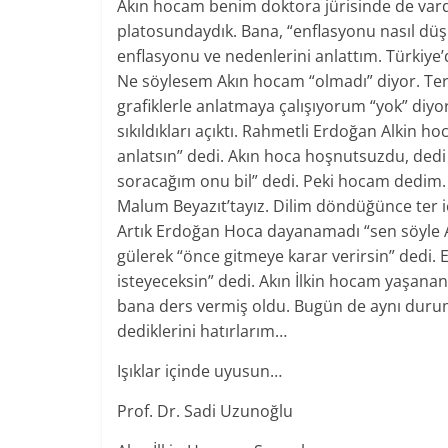
Akın hocam benim doktora jürisinde de var
platosundaydık. Bana, “enflasyonu nasıl düşür
enflasyonu ve nedenlerini anlattım. Türkiye
Ne söylesem Akın hocam “olmadı” diyor. Ter 
grafiklerle anlatmaya çalışıyorum “yok” diyor
sıkıldıkları açıktı. Rahmetli Erdoğan Alkin 
anlatsın” dedi. Akın hoca hoşnutsuzdu, dedi
soracağım onu bil” dedi. Peki hocam dedim.
Malum Beyazıt’tayız. Dilim döndüğünce ter iç
Artık Erdoğan Hoca dayanamadı “sen söyle Akı
gülerek “önce gitmeye karar verirsin” dedi
isteyeceksin” dedi. Akın İlkin hocam yaşanan
bana ders vermiş oldu. Bugün de aynı durum
dediklerini hatırlarım…
Işıklar içinde uyusun…
Prof. Dr. Sadi Uzunoğlu