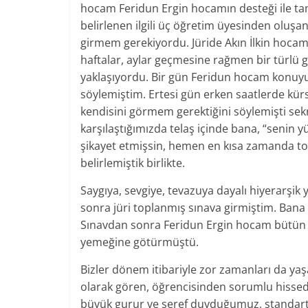
hocam Feridun Ergin hocamın desteği ile ta
belirlenen ilgili üç öğretim üyesinden oluşan
girmem gerekiyordu. Jüride Akın İlkin hocam 
haftalar, aylar geçmesine rağmen bir türlü
yaklaşıyordu. Bir gün Feridun hocam konuy
söylemiştim. Ertesi gün erken saatlerde kü
kendisini görmem gerektiğini söylemişti se
karşılaştığımızda telaş içinde bana, “seni
şikayet etmişsin, hemen en kısa zamanda topl
belirlemiştik birlikte.
Saygıya, sevgiye, tevazuya dayalı hiyerarşik y
sonra jüri toplanmış sınava girmiştim. Bana 
Sınavdan sonra Feridun Ergin hocam bütün k
yemeğine götürmüştü.
Bizler dönem itibariyle zor zamanları da y
olarak gören, öğrencisinden sorumlu hissede
büyük gurur ve şeref duyduğumuz, standartla