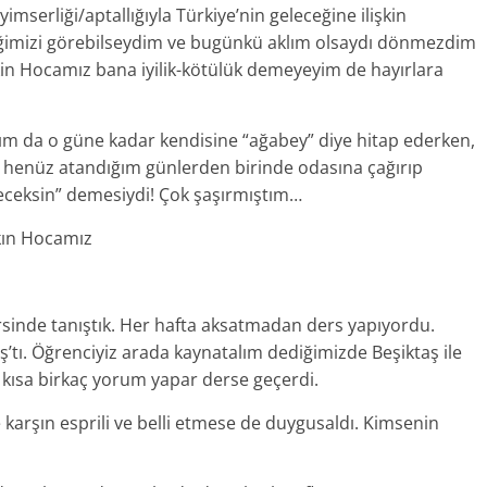
imserliği/aptallığıyla Türkiye’nin geleceğine ilişkin
ğimizi görebilseydim ve bugünkü aklım olsaydı dönmezdim
İlkin Hocamız bana iyilik-kötülük demeyeyim de hayırlara
ım da o güne kadar kendisine “ağabey” diye hitap ederken,
k henüz atandığım günlerden birinde odasına çağırıp
ceksin” demesiydi! Çok şaşırmıştım…
Akın Hocamız
ersinde tanıştık. Her hafta aksatmadan ders yapıyordu.
aş’tı. Öğrenciyiz arada kaynatalım dediğimizde Beşiktaş ile
da kısa birkaç yorum yapar derse geçerdi.
arşın esprili ve belli etmese de duygusaldı. Kimsenin