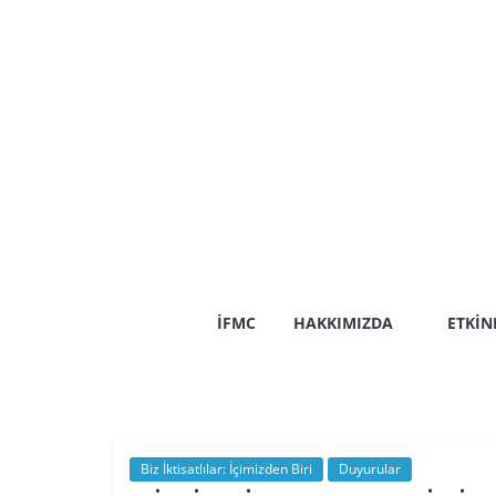
Skip
to
content
İFMC
HAKKIMIZDA
ETKIN
Biz İktisatlılar: İçimizden Biri
Duyurular