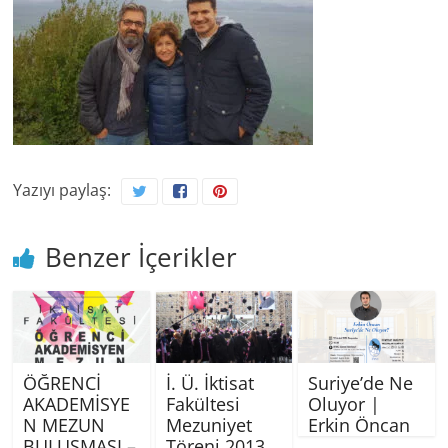
Yazıyı paylaş:
Benzer İçerikler
ÖĞRENCİ
İ. Ü. İktisat
Suriye’de Ne
AKADEMİSYE
Fakültesi
Oluyor |
N MEZUN
Mezuniyet
Erkin Öncan
BULUŞMASI –
Töreni 2013