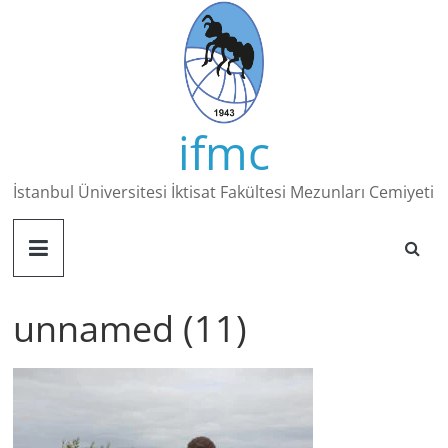
Skip
to
content
ifmc
İstanbul Üniversitesi İktisat Fakültesi Mezunları Cemiyeti
unnamed (11)