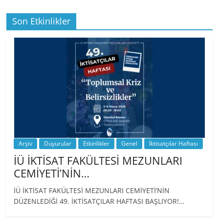
Son Etkinlikler
BİZ İKTİSATLILAR: İÇİMİZDEN BİRİ PROF.
…
Arşiv
Duyurular
Etkinlikler
Genel
İktisatçılar Haftası
İÜ İKTİSAT FAKÜLTESİ MEZUNLARI
CEMİYETİ’NİN…
İÜ İKTİSAT FAKÜLTESİ MEZUNLARI CEMİYETİ’NİN
DÜZENLEDİĞİ 49. İKTİSATÇILAR HAFTASI BAŞLIYOR!…