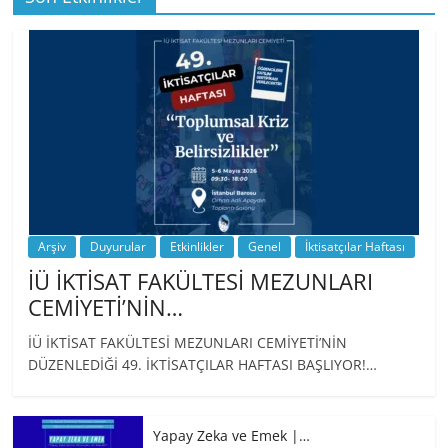
BİZ İKTİSATLILAR: İÇİMİZDEN BİRİ PROF.
…
Arşiv
Duyurular
Etkinlikler
Genel
İktisatçılar Haftası
İÜ İKTİSAT FAKÜLTESİ MEZUNLARI
CEMİYETİ’NİN…
İÜ İKTİSAT FAKÜLTESİ MEZUNLARI CEMİYETİ’NİN
DÜZENLEDİĞİ 49. İKTİSATÇILAR HAFTASI BAŞLIYOR!…
Yapay Zeka ve Emek |…