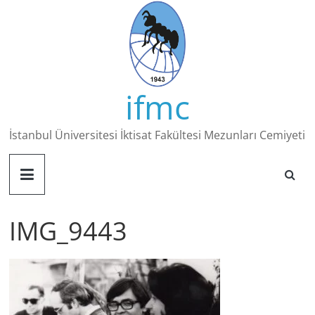
Skip
to
content
ifmc
İstanbul Üniversitesi İktisat Fakültesi Mezunları Cemiyeti
IMG_9443