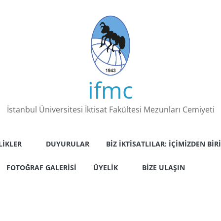
ifmc
İstanbul Üniversitesi İktisat Fakültesi Mezunları Cemiyeti
LIKLER
DUYURULAR
BIZ İKTISATLILAR: İÇIMIZDEN BIRI
FOTOĞRAF GALERISI
ÜYELIK
BIZE ULAŞIN