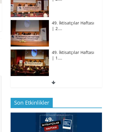
49. İktisatçılar Haftası
| 2.…
49. İktisatçılar Haftası
| 1.…
49. İktisatçılar Haftası
| 1.…
Son Etkinlikler
BİZ İKTİSATLILAR:
İÇİMİZDEN BİRİ PROF.…