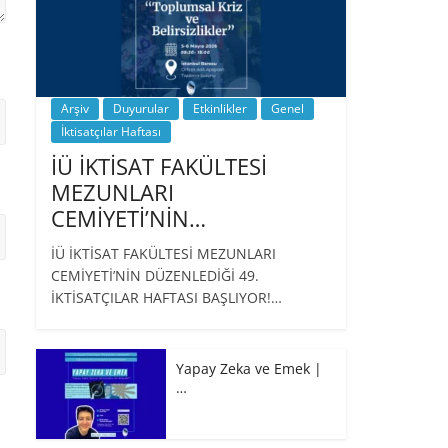
Arşiv
Duyurular
Etkinlikler
Genel
İktisatçılar Haftası
İÜ İKTİSAT FAKÜLTESİ
MEZUNLARI
CEMİYETİ’NİN…
İÜ İKTİSAT FAKÜLTESİ MEZUNLARI
CEMİYETİ’NİN DÜZENLEDİĞİ 49.
İKTİSATÇILAR HAFTASI BAŞLIYOR!…
Yapay Zeka ve Emek |
…