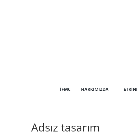
Skip
to
content
İFMC
HAKKIMIZDA
ETKIN
Adsız tasarım