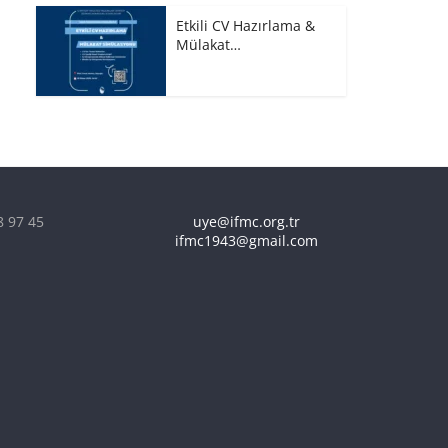
Etkili CV Hazırlama &
Mülakat…
8 97 45
uye@ifmc.org.tr
ifmc1943@gmail.com