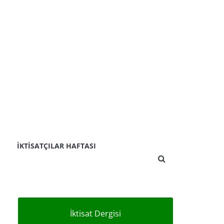
İKTISATÇILAR HAFTASI
İktisat Dergisi