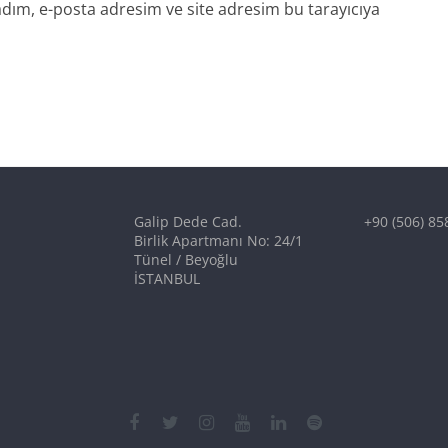
dım, e-posta adresim ve site adresim bu tarayıcıya
Galip Dede Cad.
+90 (506) 85
Birlik Apartmanı No: 24/1
Tünel / Beyoğlu
İSTANBUL