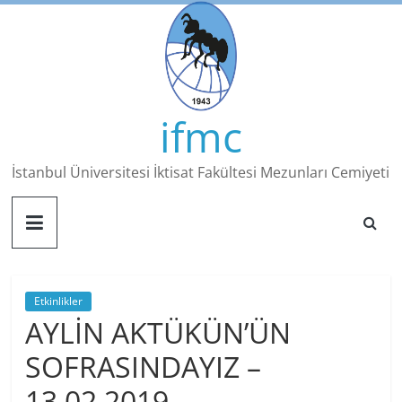
Skip
to
content
ifmc
İstanbul Üniversitesi İktisat Fakültesi Mezunları Cemiyeti
Etkinlikler
AYLİN AKTÜKÜN’ÜN
SOFRASINDAYIZ –
13.02.2019