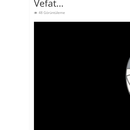
Vefat…
48 Görüntüleme