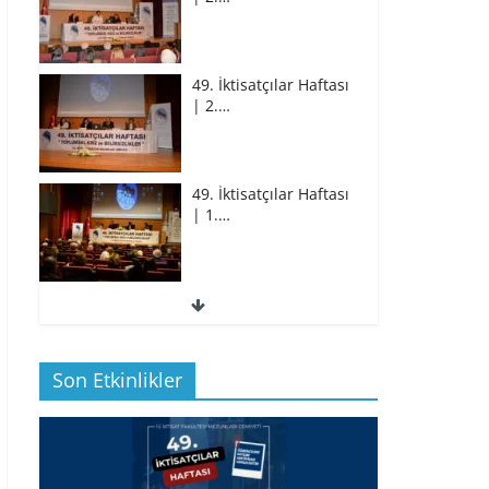
49. İktisatçılar Haftası
| 2.…
49. İktisatçılar Haftası
| 1.…
49. İktisatçılar Haftası
| 1.…
Son Etkinlikler
BİZ İKTİSATLILAR:
İÇİMİZDEN BİRİ PROF.…