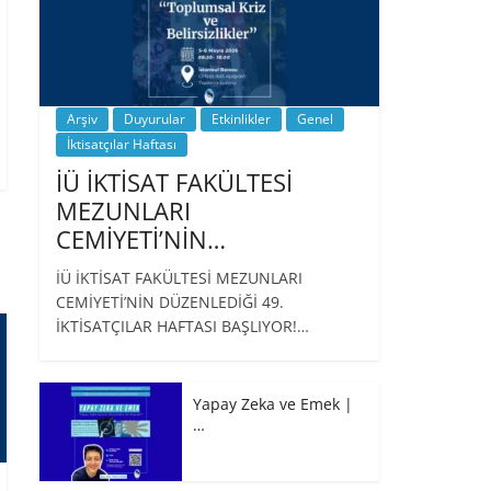
Arşiv
Duyurular
Etkinlikler
Genel
İktisatçılar Haftası
İÜ İKTİSAT FAKÜLTESİ
MEZUNLARI
CEMİYETİ’NİN…
İÜ İKTİSAT FAKÜLTESİ MEZUNLARI
CEMİYETİ’NİN DÜZENLEDİĞİ 49.
İKTİSATÇILAR HAFTASI BAŞLIYOR!…
Yapay Zeka ve Emek |
…