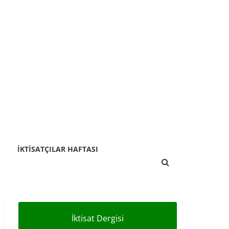
İKTISATÇILAR HAFTASI
İktisat Dergisi