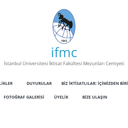
ifmc
İstanbul Üniversitesi İktisat Fakültesi Mezunları Cemiyeti
LIKLER
DUYURULAR
BIZ İKTISATLILAR: İÇIMIZDEN BIRI
FOTOĞRAF GALERISI
ÜYELIK
BIZE ULAŞIN