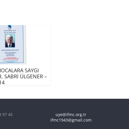
HOCALARA SAYGI
R. SABRİ ÜLGENER –
14
8 97 45
uye@ifmc.org.tr
ifmc1943@gmail.com