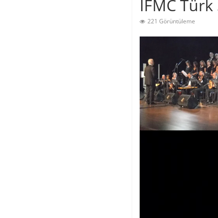
İFMC Türk 
221 Görüntüleme