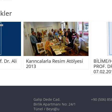
kler
. Dr. Ali
Karıncalarla Resim Atölyesi
BİLİME/
2013
PROF. D
07.02.20
Galip Dede Cad.
+90 (506) 85
Birlik Apartmanı No: 24/1
Tünel / Beyoğlu