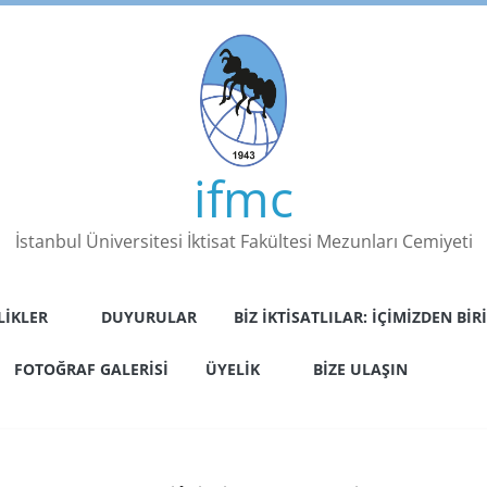
ifmc
İstanbul Üniversitesi İktisat Fakültesi Mezunları Cemiyeti
LIKLER
DUYURULAR
BIZ İKTISATLILAR: İÇIMIZDEN BIRI
FOTOĞRAF GALERISI
ÜYELIK
BIZE ULAŞIN