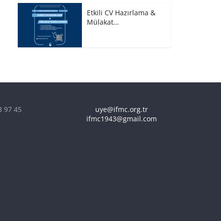
Etkili CV Hazırlama &
Mülakat…
8 97 45
uye@ifmc.org.tr
ifmc1943@gmail.com