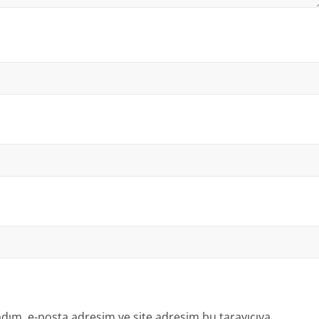
dım, e-posta adresim ve site adresim bu tarayıcıya