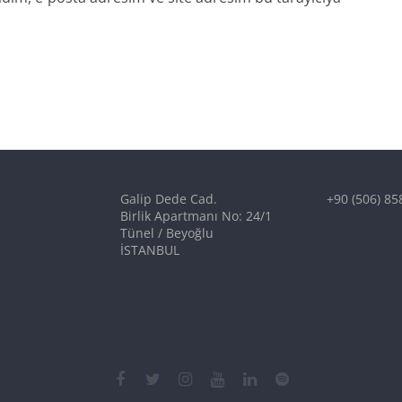
Galip Dede Cad.
+90 (506) 85
Birlik Apartmanı No: 24/1
Tünel / Beyoğlu
İSTANBUL