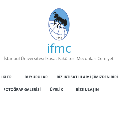
ifmc
İstanbul Üniversitesi İktisat Fakültesi Mezunları Cemiyeti
LIKLER
DUYURULAR
BIZ İKTISATLILAR: İÇIMIZDEN BIRI
FOTOĞRAF GALERISI
ÜYELIK
BIZE ULAŞIN