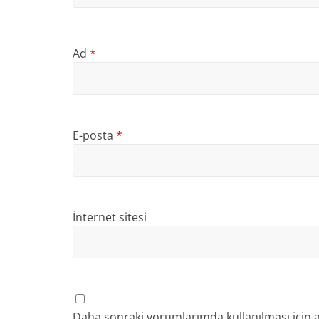
Ad
*
E-posta
*
İnternet sitesi
Daha sonraki yorumlarımda kullanılması için a