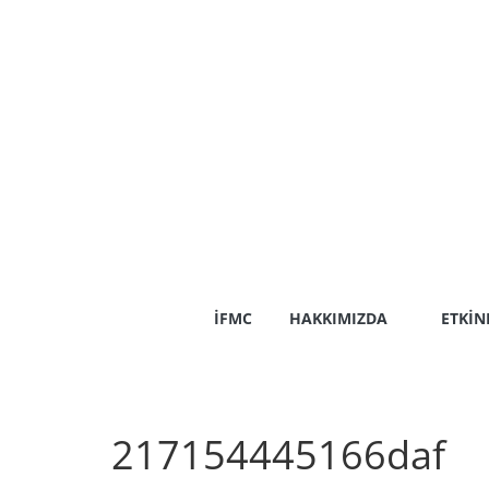
Skip
to
content
İFMC
HAKKIMIZDA
ETKIN
217154445166daf