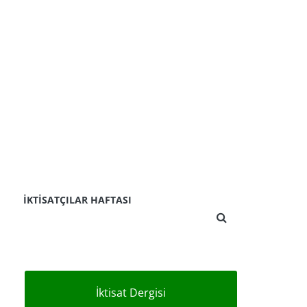
İKTISATÇILAR HAFTASI
İktisat Dergisi