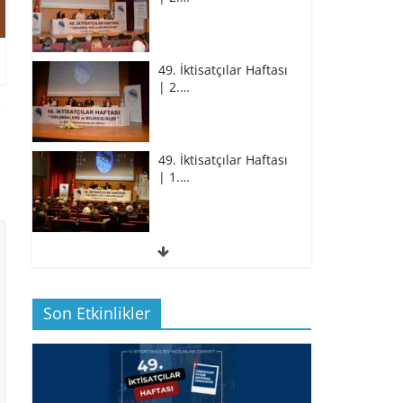
49. İktisatçılar Haftası
| 2.…
49. İktisatçılar Haftası
| 1.…
49. İktisatçılar Haftası
| 1.…
Son Etkinlikler
BİZ İKTİSATLILAR:
İÇİMİZDEN BİRİ PROF.…