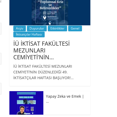
Arşiv
Duyurular
Etkinlikler
Genel
İktisatçılar Haftası
İÜ İKTİSAT FAKÜLTESİ
MEZUNLARI
CEMİYETİ’NİN…
İÜ İKTİSAT FAKÜLTESİ MEZUNLARI
CEMİYETİ’NİN DÜZENLEDİĞİ 49.
İKTİSATÇILAR HAFTASI BAŞLIYOR!…
Yapay Zeka ve Emek |
…