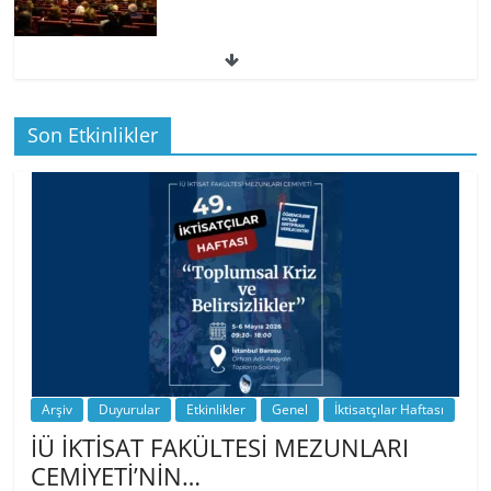
49. İktisatçılar Haftası | 1.…
Son Etkinlikler
BİZ İKTİSATLILAR: İÇİMİZDEN BİRİ PROF.
…
Arşiv
Duyurular
Etkinlikler
Genel
İktisatçılar Haftası
İÜ İKTİSAT FAKÜLTESİ MEZUNLARI
CEMİYETİ’NİN…