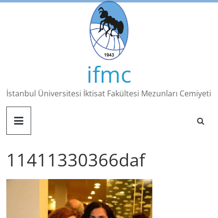
Skip
to
content
ifmc
İstanbul Üniversitesi İktisat Fakültesi Mezunları Cemiyeti
11411330366daf