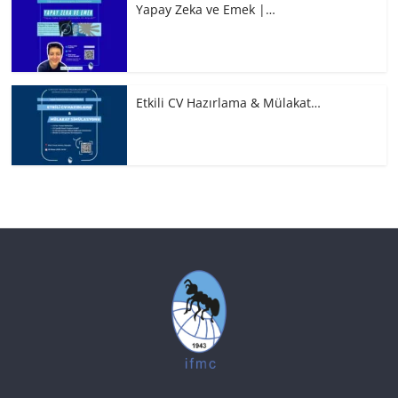
Yapay Zeka ve Emek |…
Etkili CV Hazırlama & Mülakat…