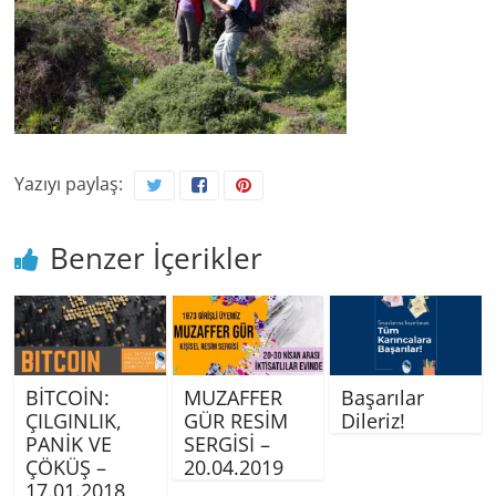
Yazıyı paylaş:
Benzer İçerikler
BİTCOİN:
MUZAFFER
Başarılar
ÇILGINLIK,
GÜR RESİM
Dileriz!
PANİK VE
SERGİSİ –
ÇÖKÜŞ –
20.04.2019
17.01.2018