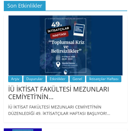
Son Etkinlikler
BİZ İKTİSATLILAR: İÇİMİZDEN BİRİ PROF.
…
Arşiv
Duyurular
Etkinlikler
Genel
İktisatçılar Haftası
İÜ İKTİSAT FAKÜLTESİ MEZUNLARI
CEMİYETİ’NİN…
İÜ İKTİSAT FAKÜLTESİ MEZUNLARI CEMİYETİ’NİN
DÜZENLEDİĞİ 49. İKTİSATÇILAR HAFTASI BAŞLIYOR!…