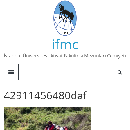
Skip
to
content
ifmc
İstanbul Üniversitesi İktisat Fakültesi Mezunları Cemiyeti
42911456480daf