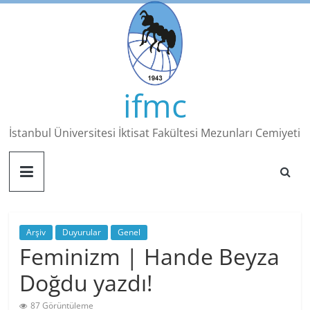
Skip
to
content
ifmc
İstanbul Üniversitesi İktisat Fakültesi Mezunları Cemiyeti
Arşiv
Duyurular
Genel
Feminizm | Hande Beyza
Doğdu yazdı!
87 Görüntüleme