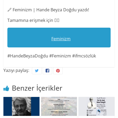
🔗 Feminizm | Hande Beyza Doğdu yazdı!
Tamamına erişmek için 👉🏻
Feminizm
#HandeBeyzaDoğdu #Feminizm #ifmcsözlük
Yazıyı paylaş:
Benzer İçerikler