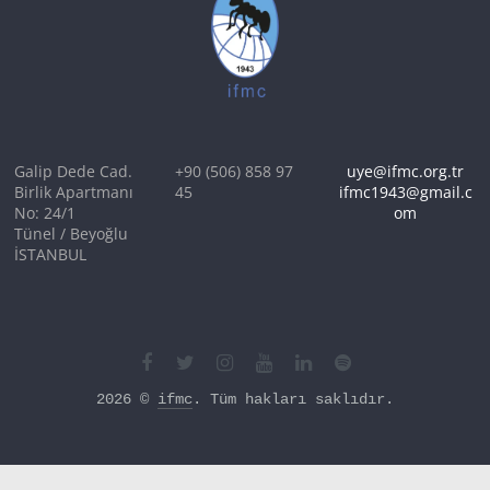
Galip Dede Cad.
+90 (506) 858 97
uye@ifmc.org.tr
Birlik Apartmanı
45
ifmc1943@gmail.c
No: 24/1
om
Tünel / Beyoğlu
İSTANBUL
2026 © 
ifmc
. Tüm hakları saklıdır.