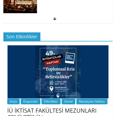
49. İktisatçılar Haftası | 1.…
Son Etkinlikler
BİZ İKTİSATLILAR: İÇİMİZDEN BİRİ PROF.
…
Arşiv
Duyurular
Etkinlikler
Genel
İktisatçılar Haftası
İÜ İKTİSAT FAKÜLTESİ MEZUNLARI