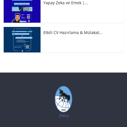
Yapay Zeka ve Emek |…
Etkili CV Hazırlama & Mülakat…