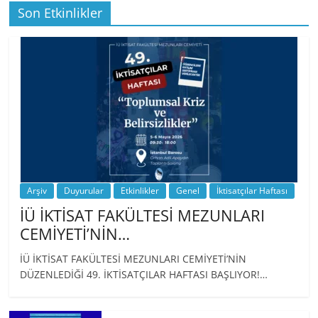
Son Etkinlikler
BİZ İKTİSATLILAR: İÇİMİZDEN BİRİ PROF.
…
Arşiv
Duyurular
Etkinlikler
Genel
İktisatçılar Haftası
İÜ İKTİSAT FAKÜLTESİ MEZUNLARI
CEMİYETİ’NİN…
İÜ İKTİSAT FAKÜLTESİ MEZUNLARI CEMİYETİ’NİN
DÜZENLEDİĞİ 49. İKTİSATÇILAR HAFTASI BAŞLIYOR!…