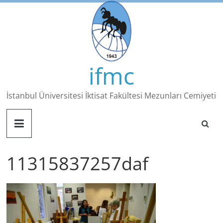
Skip
to
content
ifmc
İstanbul Üniversitesi İktisat Fakültesi Mezunları Cemiyeti
11315837257daf