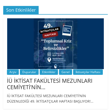
Son Etkinlikler
BİZ İKTİSATLILAR: İÇİMİZDEN BİRİ PROF.
…
Arşiv
Duyurular
Etkinlikler
Genel
İktisatçılar Haftası
İÜ İKTİSAT FAKÜLTESİ MEZUNLARI
CEMİYETİ’NİN…
İÜ İKTİSAT FAKÜLTESİ MEZUNLARI CEMİYETİ’NİN
DÜZENLEDİĞİ 49. İKTİSATÇILAR HAFTASI BAŞLIYOR!…