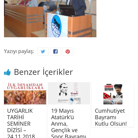
Yazıyı paylaş:
Benzer İçerikler
UYGARLIK
19 Mayıs
Cumhutiyet
TARİHİ
Atatürk’ü
Bayramı
SEMİNER
Anma,
Kutlu Olsun!
DİZİSİ –
Gençlik ve
24.11.2018
Spor Bayramı