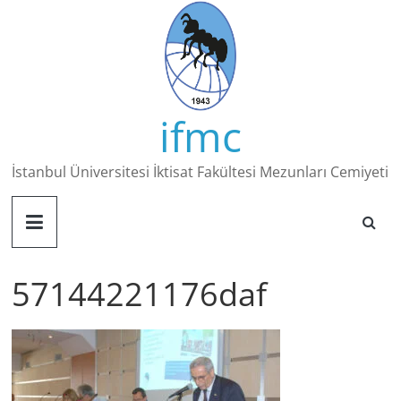
Skip
to
content
ifmc
İstanbul Üniversitesi İktisat Fakültesi Mezunları Cemiyeti
57144221176daf