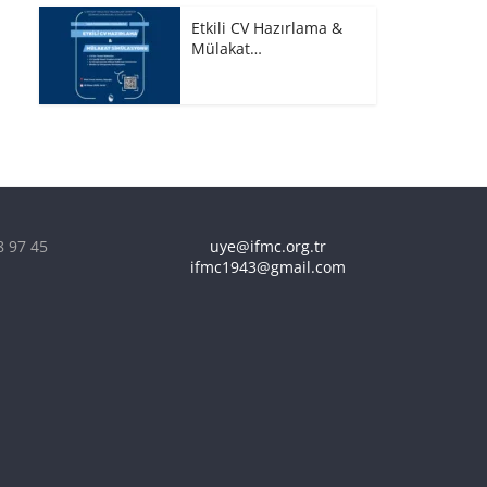
Etkili CV Hazırlama &
Mülakat…
8 97 45
uye@ifmc.org.tr
ifmc1943@gmail.com