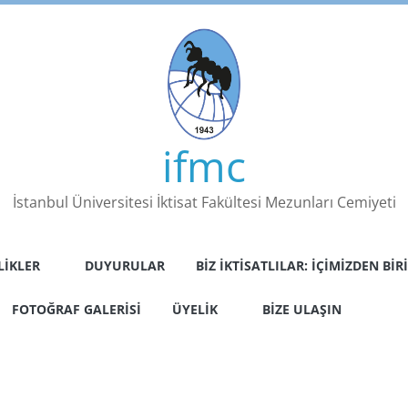
ifmc
İstanbul Üniversitesi İktisat Fakültesi Mezunları Cemiyeti
LIKLER
DUYURULAR
BIZ İKTISATLILAR: İÇIMIZDEN BIRI
FOTOĞRAF GALERISI
ÜYELIK
BIZE ULAŞIN