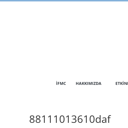
Skip
to
content
İFMC
HAKKIMIZDA
ETKIN
88111013610daf