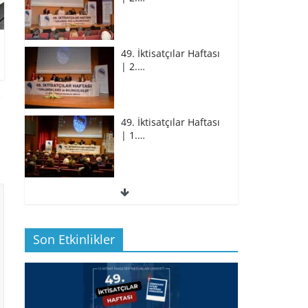
49. İktisatçılar Haftası
| 2.…
49. İktisatçılar Haftası
| 1.…
49. İktisatçılar Haftası
| 1.…
Son Etkinlikler
BİZ İKTİSATLILAR:
İÇİMİZDEN BİRİ PROF.…