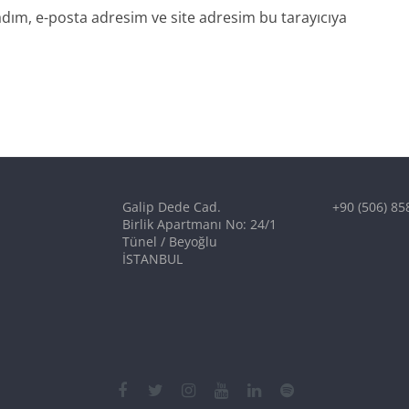
dım, e-posta adresim ve site adresim bu tarayıcıya
Galip Dede Cad.
+90 (506) 85
Birlik Apartmanı No: 24/1
Tünel / Beyoğlu
İSTANBUL