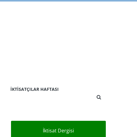
İKTISATÇILAR HAFTASI
İktisat Dergisi