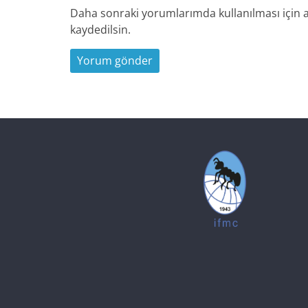
Daha sonraki yorumlarımda kullanılması için a
kaydedilsin.