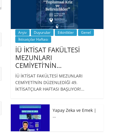
Arşiv
Duyurular
Etkinlikler
Genel
İktisatçılar Haftası
İÜ İKTİSAT FAKÜLTESİ
MEZUNLARI
CEMİYETİ’NİN…
İÜ İKTİSAT FAKÜLTESİ MEZUNLARI
CEMİYETİ’NİN DÜZENLEDİĞİ 49.
İKTİSATÇILAR HAFTASI BAŞLIYOR!…
Yapay Zeka ve Emek |
…