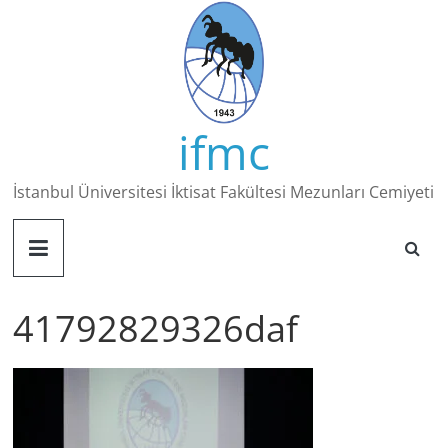
Skip
to
content
ifmc
İstanbul Üniversitesi İktisat Fakültesi Mezunları Cemiyeti
41792829326daf