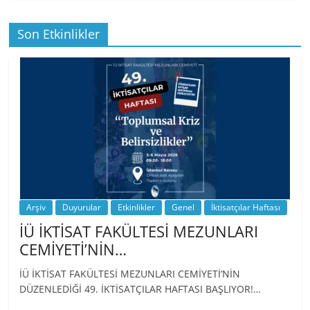
Son Etkinlikler
BİZ İKTİSATLILAR: İÇİMİZDEN BİRİ PROF.
…
Arşiv
Duyurular
Etkinlikler
Genel
İktisatçılar Haftası
İÜ İKTİSAT FAKÜLTESİ MEZUNLARI
CEMİYETİ’NİN…
İÜ İKTİSAT FAKÜLTESİ MEZUNLARI CEMİYETİ’NİN
DÜZENLEDİĞİ 49. İKTİSATÇILAR HAFTASI BAŞLIYOR!…