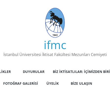
ifmc
İstanbul Üniversitesi İktisat Fakültesi Mezunları Cemiyeti
LIKLER
DUYURULAR
BIZ İKTISATLILAR: İÇIMIZDEN BIRI
FOTOĞRAF GALERISI
ÜYELIK
BIZE ULAŞIN