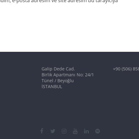
dım, e-posta adresim ve site adresim bu tarayıcıya
Galip Dede Cad.
+90 (506) 85
Birlik Apartmanı No: 24/1
Tünel / Beyoğlu
İSTANBUL