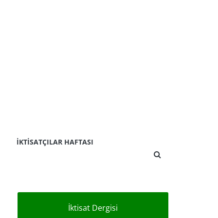
İKTISATÇILAR HAFTASI
İktisat Dergisi