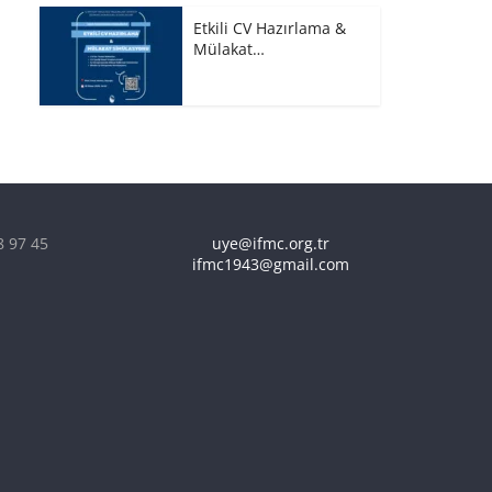
Etkili CV Hazırlama &
Mülakat…
8 97 45
uye@ifmc.org.tr
ifmc1943@gmail.com