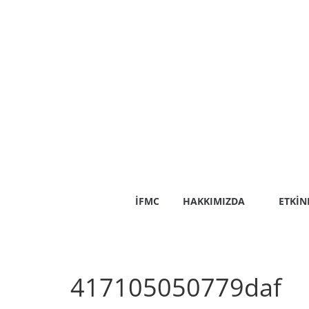
Skip
to
content
İFMC
HAKKIMIZDA
ETKIN
417105050779daf