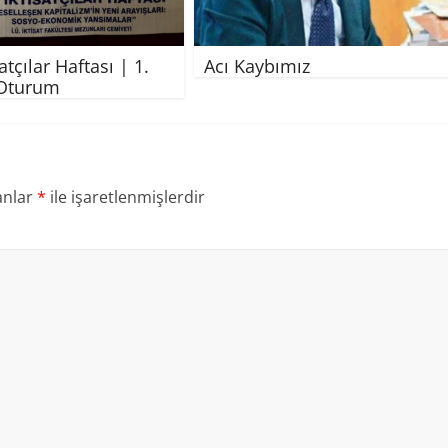
satçılar Haftası | 1.
Acı Kaybımız
 Oturum
anlar
*
ile işaretlenmişlerdir