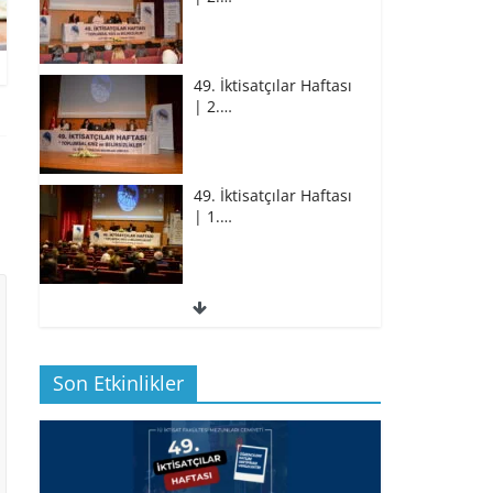
49. İktisatçılar Haftası
| 2.…
49. İktisatçılar Haftası
| 1.…
49. İktisatçılar Haftası
| 1.…
Son Etkinlikler
BİZ İKTİSATLILAR:
İÇİMİZDEN BİRİ PROF.…