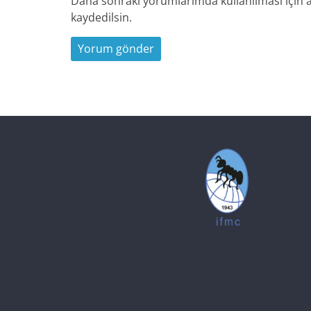
Daha sonraki yorumlarımda kullanılması için a
kaydedilsin.