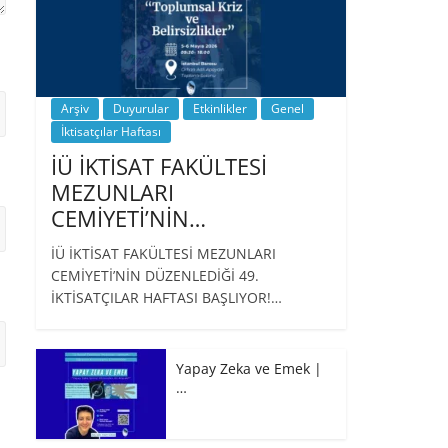
Arşiv
Duyurular
Etkinlikler
Genel
İktisatçılar Haftası
İÜ İKTİSAT FAKÜLTESİ
MEZUNLARI
CEMİYETİ’NİN…
İÜ İKTİSAT FAKÜLTESİ MEZUNLARI
CEMİYETİ’NİN DÜZENLEDİĞİ 49.
İKTİSATÇILAR HAFTASI BAŞLIYOR!…
Yapay Zeka ve Emek |
…