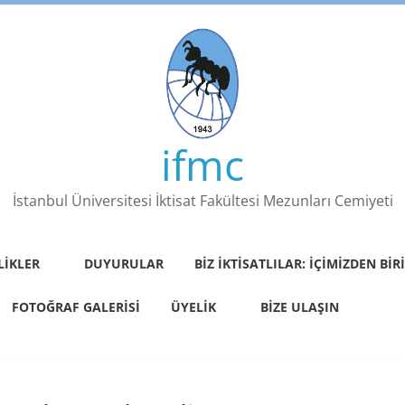
ifmc
İstanbul Üniversitesi İktisat Fakültesi Mezunları Cemiyeti
LIKLER
DUYURULAR
BIZ İKTISATLILAR: İÇIMIZDEN BIRI
FOTOĞRAF GALERISI
ÜYELIK
BIZE ULAŞIN