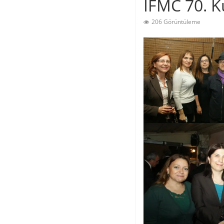
İFMC 70. K
206 Görüntüleme