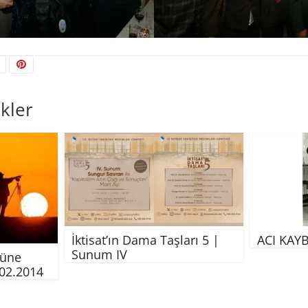
kler
İktisat’ın Dama Taşları 5 |
ACI KAY
Sunum IV
büne
.02.2014