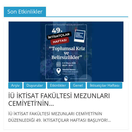
Son Etkinlikler
BİZ İKTİSATLILAR: İÇİMİZDEN BİRİ PROF.
…
Arşiv
Duyurular
Etkinlikler
Genel
İktisatçılar Haftası
İÜ İKTİSAT FAKÜLTESİ MEZUNLARI
CEMİYETİ’NİN…
İÜ İKTİSAT FAKÜLTESİ MEZUNLARI CEMİYETİ’NİN
DÜZENLEDİĞİ 49. İKTİSATÇILAR HAFTASI BAŞLIYOR!…