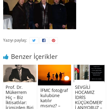
Yazıyı paylaş:
Benzer İçerikler
Prof. Dr.
SEVGİLİ
İFMC fotoğraf
Mükerrem
HOCAMIZ
kulubüne
Hiç – Biz
İDRİS
katılır
İktisatlılar:
KÜÇÜKÖMER’
mısınız? –
İçimizden Biri
İ ANIYORUZ –