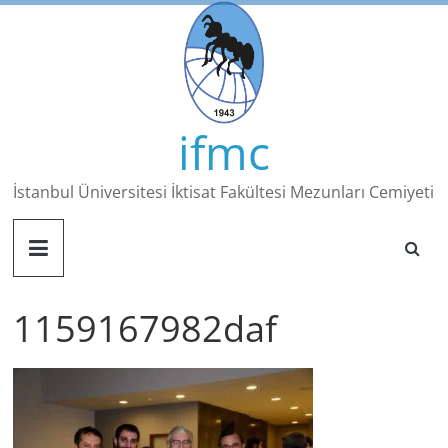
Skip
to
content
ifmc
İstanbul Üniversitesi İktisat Fakültesi Mezunları Cemiyeti
1159167982daf