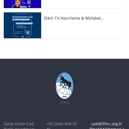
Etkili CV Hazırlama & Mülakat…
Galip Dede Cad.
+90 (506) 858 97
uye@ifmc.org.tr