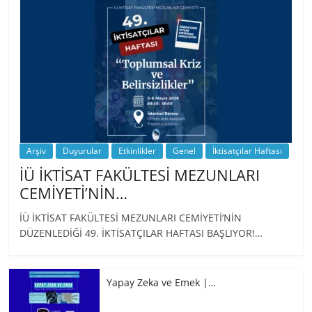
…
Arşiv
Duyurular
Etkinlikler
Genel
İktisatçılar Haftası
İÜ İKTİSAT FAKÜLTESİ MEZUNLARI
CEMİYETİ’NİN…
İÜ İKTİSAT FAKÜLTESİ MEZUNLARI CEMİYETİ’NİN
DÜZENLEDİĞİ 49. İKTİSATÇILAR HAFTASI BAŞLIYOR!…
Yapay Zeka ve Emek |…